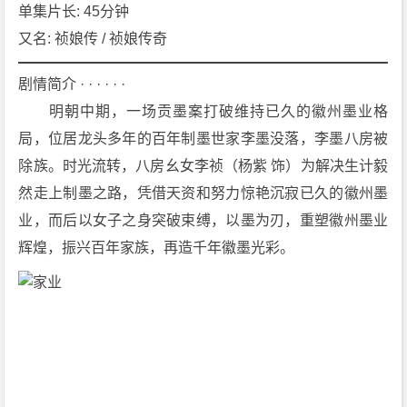
[古
单集片长: 45分钟
装]
又名: 祯娘传 / 祯娘传奇
4
K
剧情简介 · · · · · ·
下
　　明朝中期，一场贡墨案打破维持已久的徽州墨业格
载
局，位居龙头多年的百年制墨世家李墨没落，李墨八房被
除族。时光流转，八房幺女李祯（杨紫 饰）为解决生计毅
然走上制墨之路，凭借天资和努力惊艳沉寂已久的徽州墨
业，而后以女子之身突破束缚，以墨为刃，重塑徽州墨业
辉煌，振兴百年家族，再造千年徽墨光彩。