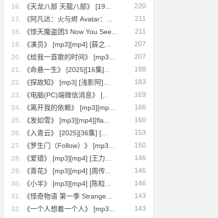
220
16.
《天龙八部 天龍八部》 [19...
211
17.
《阿凡达：火与烬 Avatar：...
211
18.
《惊天魔盗团3 Now You See...
207
19.
《演员》 [mp3][mp4] [薛之...
207
20.
《给我一首歌的时间》 [mp3...
188
21.
《命悬一生》 [2025][16集]...
183
22.
《探故知》 [mp3] [浅影阿]...
169
23.
《电脑(PC)端微信消息》 [...
166
24.
《离开我的依赖》 [mp3][mp...
160
25.
《发如雪》 [mp3][mp4][fla...
153
26.
《入青云》 [2025][36集] [...
150
27.
《罗生门（Follow）》 [mp3...
146
28.
《爱错》 [mp3][mp4] [王力...
146
29.
《青花》 [mp3][mp4] [周传...
146
30.
《小半》 [mp3][mp4] [陈粒...
143
31.
《怪奇物语 第一季 Strange...
143
32.
《一个人想着一个人》 [mp3...