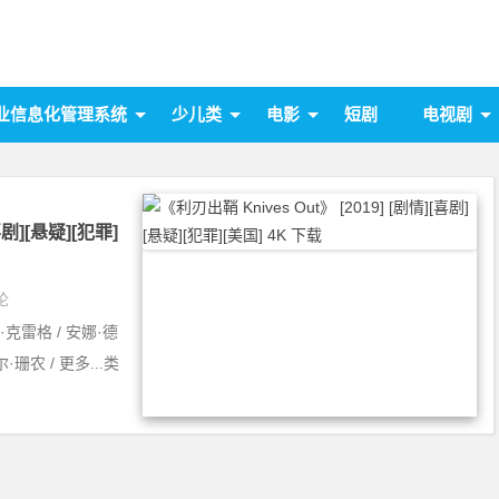
业信息化管理系统
少儿类
电影
短剧
电视剧
喜剧][悬疑][犯罪]
论
克雷格 / 安娜·德
·珊农 / 更多...类