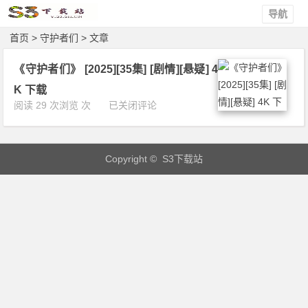
导航
首页
> 守护者们 > 文章
《守护者们》 [2025][35集] [剧情][悬疑] 4
K 下载
《守
阅读 29 次浏览 次
已关闭评论
护
者
们》
Copyright © S3下载站
[2
0
2
5]
[3
5
集]
[剧
情]
[悬
疑]