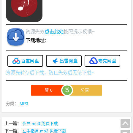
资源失效
点击此处
按照提示反馈~
下载地址：
百度网盘
迅雷网盘
夸克网盘
资源先转存后下载，防止失效后无法下载~
赏
赞
0
分享
分类：
.MP3
上一篇：
夜曲.mp3 免费下载
下一篇：
左手指月.mp3 免费下载