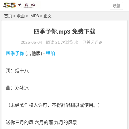
导航
首页
>
歌曲
>
.MP3
> 正文
四季予你.mp3 免费下载
四
2025-05-04
阅读 21 次浏览 次
已关闭评论
季
四季予你
 (吉他版) - 
程响
予
你.
词：烟十八
m
p
3
曲：郑冰冰
免
费
（未经著作权人许可，不得翻唱翻录或使用。）
下
载
送你三月的风 六月的雨 九月的风景