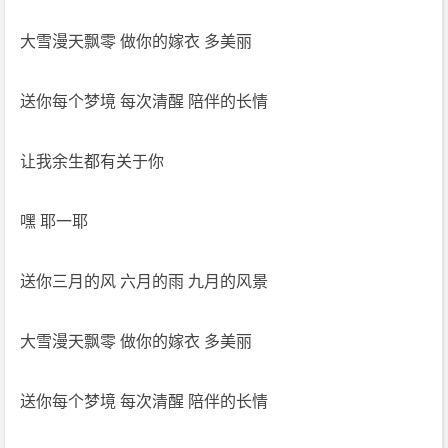
大雪漫天飘零 做你的嫁衣 多美丽
送你每个梦境 每次清醒 陪伴的长情
让我余生都有关于你
嘿 耶一耶
送你三月的风 六月的雨 九月的风景
大雪漫天飘零 做你的嫁衣 多美丽
送你每个梦境 每次清醒 陪伴的长情