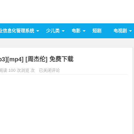
业信息化管理系统
少儿类
电影
短剧
电视剧
3][mp4] [周杰伦] 免费下载
阅读 100 次浏览 次
已关闭评论