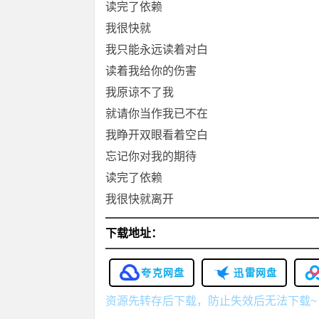
读完了依赖
我很快就
我只能永远读着对白
读着我给你的伤害
我原谅不了我
就请你当作我已不在
我睁开双眼看着空白
忘记你对我的期待
读完了依赖
我很快就离开
下载地址：
夸克网盘
迅雷网盘
资源先转存后下载，防止失效后无法下载~