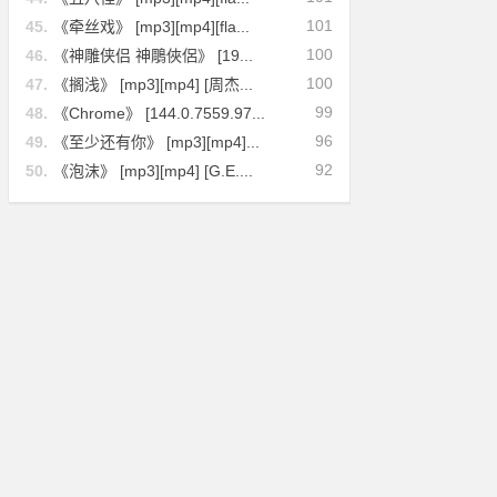
101
45.
《牵丝戏》 [mp3][mp4][fla...
100
46.
《神雕侠侣 神鵰俠侶》 [19...
100
47.
《搁浅》 [mp3][mp4] [周杰...
99
48.
《Chrome》 [144.0.7559.97...
96
49.
《至少还有你》 [mp3][mp4]...
92
50.
《泡沫》 [mp3][mp4] [G.E....