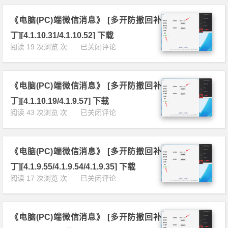
(P
丁]
[多
C)
[4.
开
《电脑(PC)端微信消息》 [多开防撤回补
端
1.
防
微
1
丁][4.1.10.31/4.1.10.52] 下载
撤
信
2.
《电
阅读 19 次浏览 次
已关闭评论
回
消
4
脑
补
息》
9]
(P
丁]
[多
下
C)
[4.
开
载
《电脑(PC)端微信消息》 [多开防撤回补
端
1.
防
微
1
丁][4.1.10.19/4.1.9.57] 下载
撤
信
1.
《电
阅读 43 次浏览 次
已关闭评论
回
消
2
脑
补
息》
4]
(P
丁]
[多
下
C)
[4.
开
载
《电脑(PC)端微信消息》 [多开防撤回补
端
1.
防
微
1
丁][4.1.9.55/4.1.9.54/4.1.9.35] 下载
撤
信
0.
《电
阅读 17 次浏览 次
已关闭评论
回
消
5
脑
补
息》
3/
(P
丁]
[多
4.
C)
[4.
开
1.
《电脑(PC)端微信消息》 [多开防撤回补
端
1.
防
1