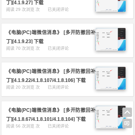
微
1
丁][4.1.9.27] 下载
撤
1.
信
0.
《电
阅读 29 次浏览 次
已关闭评论
回
1
消
3
脑
补
9]
息》
1/
(P
丁]
下
[多
4.
C)
[4.
载
开
1.
《电脑(PC)端微信消息》 [多开防撤回补
端
1.
防
1
微
1
丁][4.1.9.23] 下载
撤
0.
信
0.
《电
阅读 70 次浏览 次
已关闭评论
回
5
消
1
脑
补
2]
息》
9/
(P
丁]
下
[多
4.
C)
[4.
载
开
1.
《电脑(PC)端微信消息》 [多开防撤回补
端
1.
防
9.
微
9.
丁][4.1.9.22/4.1.8.107/4.1.8.106] 下载
撤
5
信
5
《电
阅读 20 次浏览 次
已关闭评论
回
7]
消
5/
脑
补
下
息》
4.
(P
丁]
载
[多
1.
C)
[4.
开
9.
《电脑(PC)端微信消息》 [多开防撤回补
端
1.
防
5
微
9.
丁][4.1.8.67/4.1.8.101/4.1.8.104] 下载
撤
4/
信
2
《电
阅读 56 次浏览 次
已关闭评论
回
4.
消
7]
脑
补
1.