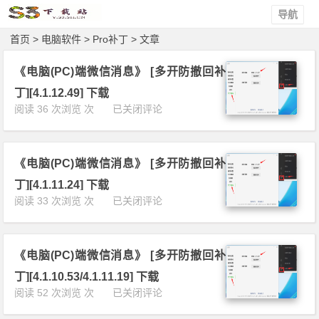
导航
首页
>
电脑软件
>
Pro补丁
> 文章
《电脑(PC)端微信消息》 [多开防撤回补
丁][4.1.12.49] 下载
《电
阅读 36 次浏览 次
已关闭评论
脑
(P
C)
《电脑(PC)端微信消息》 [多开防撤回补
端
微
丁][4.1.11.24] 下载
信
《电
阅读 33 次浏览 次
已关闭评论
消
脑
息》
(P
[多
C)
开
《电脑(PC)端微信消息》 [多开防撤回补
端
防
微
丁][4.1.10.53/4.1.11.19] 下载
撤
信
《电
阅读 52 次浏览 次
已关闭评论
回
消
脑
补
息》