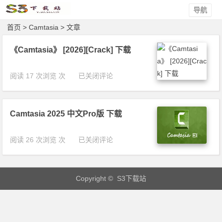
导航
首页
> Camtasia > 文章
《Camtasia》 [2026][Crack] 下载
《C
阅读 17 次浏览 次
已关闭评论
a
m
t
Camtasia 2025 中文Pro版 下载
a
s
i
C
阅读 26 次浏览 次
已关闭评论
a》
a
[2
m
0
t
2
Copyright © S3下载站
a
6]
s
[C
i
r
a
a
2