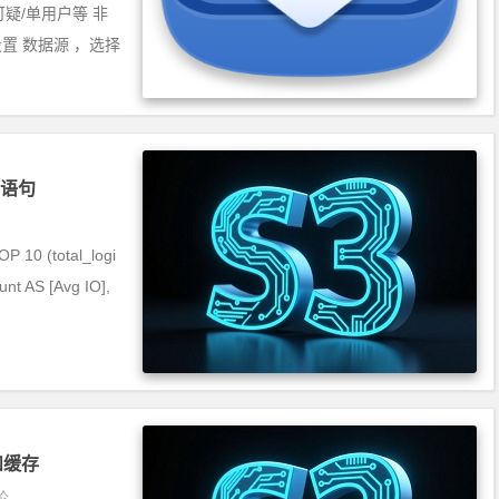
可疑/单用户等 非
先设置 数据源 ，选择
断语句
 (total_logi
unt AS [Avg IO],
和缓存
论