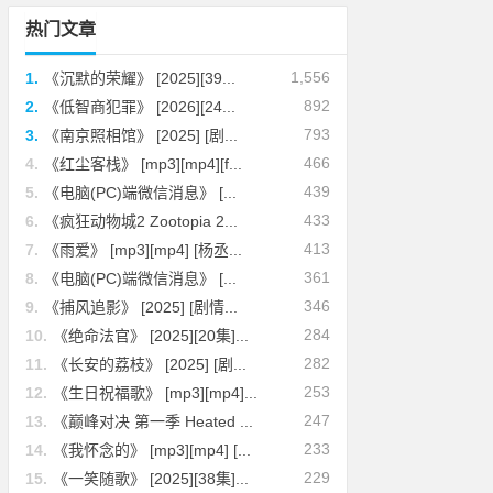
热门文章
1,556
1.
《沉默的荣耀》 [2025][39...
892
2.
《低智商犯罪》 [2026][24...
793
3.
《南京照相馆》 [2025] [剧...
466
4.
《红尘客栈》 [mp3][mp4][f...
439
5.
《电脑(PC)端微信消息》 [...
433
6.
《疯狂动物城2 Zootopia 2...
413
7.
《雨爱》 [mp3][mp4] [杨丞...
361
8.
《电脑(PC)端微信消息》 [...
346
9.
《捕风追影》 [2025] [剧情...
284
10.
《绝命法官》 [2025][20集]...
282
11.
《长安的荔枝》 [2025] [剧...
253
12.
《生日祝福歌》 [mp3][mp4]...
247
13.
《巅峰对决 第一季 Heated ...
233
14.
《我怀念的》 [mp3][mp4] [...
229
15.
《一笑随歌》 [2025][38集]...