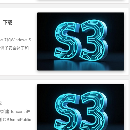
》 下载
s 7和Windows S
它提供了安全补丁和
论
中新建 Tencent 进
sers\Public