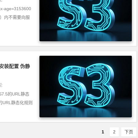
max-age=3153600
一年）内不需要向服
te安装配置 伪静
论
IS7.5的URL静态
的URL静态化规则
1
2
下页