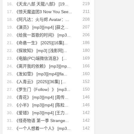
219
16.
《天龙八部 天龍八部》 [19...
211
17.
《惊天魔盗团3 Now You See...
208
18.
《阿凡达：火与烬 Avatar：...
207
19.
《演员》 [mp3][mp4] [薛之...
206
20.
《给我一首歌的时间》 [mp3...
186
21.
《命悬一生》 [2025][16集]...
180
22.
《探故知》 [mp3] [浅影阿]...
169
23.
《电脑(PC)端微信消息》 [...
166
24.
《离开我的依赖》 [mp3][mp...
160
25.
《发如雪》 [mp3][mp4][fla...
152
26.
《入青云》 [2025][36集] [...
150
27.
《罗生门（Follow）》 [mp3...
146
28.
《青花》 [mp3][mp4] [周传...
146
29.
《小半》 [mp3][mp4] [陈粒...
142
30.
《爱错》 [mp3][mp4] [王力...
142
31.
《怪奇物语 第一季 Strange...
142
32.
《一个人想着一个人》 [mp3...