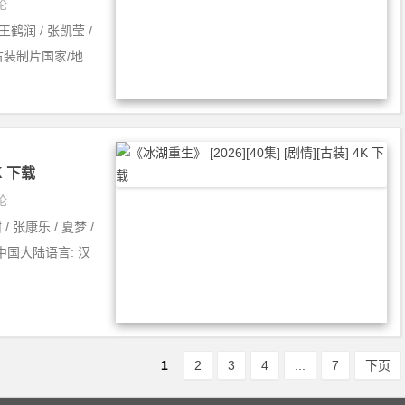
论
王鹤润 / 张凯莹 /
 / 古装制片国家/地
K 下载
论
 张康乐 / 夏梦 /
 中国大陆语言: 汉
1
2
3
4
...
7
下页