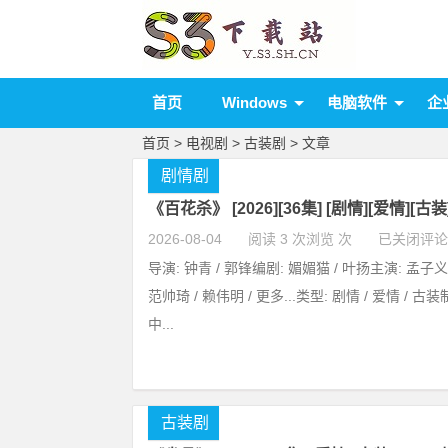
首页
Windows
电脑软件
企
首页
>
电视剧
>
古装剧
> 文章
剧情剧
《百花杀》 [2026][36集] [剧情][爱情][古装
2026-08-04
阅读 3 次浏览 次
已关闭评论
导演: 钟青 / 郭锋编剧: 媚媚猫 / 叶扬主演: 孟子义 /
范帅琦 / 赖伟明 / 更多...类型: 剧情 / 爱情 / 古
中...
古装剧