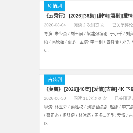
剧情剧
《云秀行》 [2026][36集] [剧情][喜剧][爱情
2026-08-04
阅读 2 次浏览 次
已关闭评论
导演: 朱少杰 / 刘玉晨 / 梁建强编剧: 于小千 / 刘美
硕 / 高欣茹 / 更多...主演: 李一桐 / 曾舜晞 / 邓为
/...
古装剧
《莫离》 [2026][40集] [爱情][古装] 4K 下
2026-06-30
阅读 11 次浏览 次
已关闭评
导演: 林玉芬 / 梁胜权 / 刘智君编剧: 赵娜 / 李宗
/ 蔡正杰 / 杨舒伊 / 林沐然 / 更多...类型: 爱情 
区:...