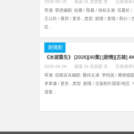
2026-05-19
阅读 15 次浏览 次
已关闭评
导演: 郭虎编剧: 赵娜 / 陈晨 / 徐权主演: 任嘉伦 / 
王以纶 / 黄羿 / 更多...类型: 剧情 / 爱情 / 奇幻
区...
剧情剧
《冰湖重生》 [2026][40集] [剧情][古装] 4
2026-04-29
阅读 29 次浏览 次
已关闭评
导演: 侣皓吉吉编剧: 魏祎主演: 李昀锐 / 黄杨钿甜 /
李孝谦 / 更多...类型: 剧情 / 古装制片国家/地区:
语普...