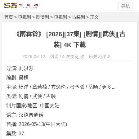
导航
首页
>
电视剧
>
剧情剧
>
电视剧
>
古装剧
> 正文
《雨霖铃》 [2026][37集] [剧情][武侠][古
装] 4K 下载
《雨
2026-06-12
阅读 14 次浏览 次
已关闭评论
霖
导演: 刘洪源
铃》
编剧: 吴桐
[2
主演: 杨洋 / 章若楠 / 方逸伦 / 张予曦 / 岳旸 / 更多...
0
2
类型: 剧情 / 武侠 / 古装
6]
制片国家/地区: 中国大陆
[3
语言: 汉语普通话
7
首播: 2026-05-13(中国大陆)
集]
集数: 37
[剧