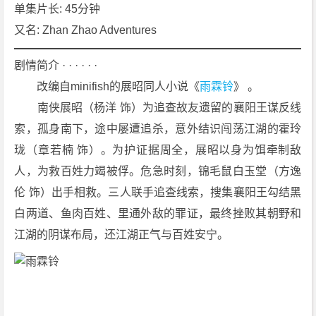
情]
单集片长: 45分钟
[武
又名: Zhan Zhao Adventures
侠]
[古
剧情简介 · · · · · ·
装]
　　改编自minifish的展昭同人小说《
雨霖铃
》 。
4
　　南侠展昭（杨洋 饰）为追查故友遗留的襄阳王谋反线
K
索，孤身南下，途中屡遭追杀，意外结识闯荡江湖的霍玲
下
载
珑（章若楠 饰）。为护证据周全，展昭以身为饵牵制敌
人，为救百姓力竭被俘。危急时刻，锦毛鼠白玉堂（方逸
伦 饰）出手相救。三人联手追查线索，搜集襄阳王勾结黑
白两道、鱼肉百姓、里通外敌的罪证，最终挫败其朝野和
江湖的阴谋布局，还江湖正气与百姓安宁。