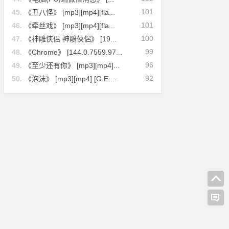
101
45.
《丑八怪》 [mp3][mp4][fla...
101
46.
《牵丝戏》 [mp3][mp4][fla...
100
47.
《神雕侠侣 神鵰俠侶》 [19...
99
48.
《Chrome》 [144.0.7559.97...
96
49.
《至少还有你》 [mp3][mp4]...
92
50.
《泡沫》 [mp3][mp4] [G.E....
[林忆