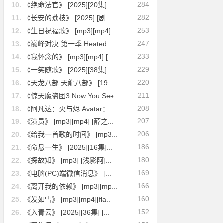
284
10.
《绝命法官》 [2025][20集]...
282
11.
《长安的荔枝》 [2025] [剧...
253
12.
《生日祝福歌》 [mp3][mp4]...
247
13.
《巅峰对决 第一季 Heated ...
233
14.
《我怀念的》 [mp3][mp4] [...
229
15.
《一笑随歌》 [2025][38集]...
220
16.
《天龙八部 天龍八部》 [19...
211
17.
《惊天魔盗团3 Now You See...
208
18.
《阿凡达：火与烬 Avatar：...
207
19.
《演员》 [mp3][mp4] [薛之...
206
20.
《给我一首歌的时间》 [mp3...
186
21.
《命悬一生》 [2025][16集]...
180
22.
《探故知》 [mp3] [浅影阿]...
169
23.
《电脑(PC)端微信消息》 [...
166
24.
《离开我的依赖》 [mp3][mp...
160
25.
《发如雪》 [mp3][mp4][fla...
152
26.
《入青云》 [2025][36集] [...