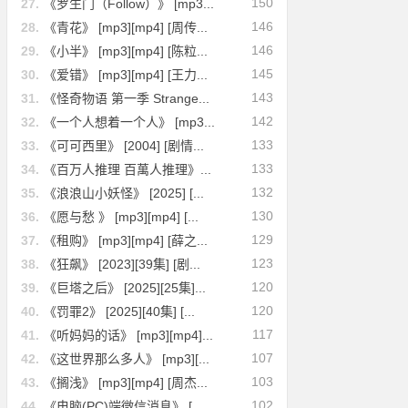
150
27.
《罗生门（Follow）》 [mp3...
146
28.
《青花》 [mp3][mp4] [周传...
146
29.
《小半》 [mp3][mp4] [陈粒...
145
30.
《爱错》 [mp3][mp4] [王力...
143
31.
《怪奇物语 第一季 Strange...
142
32.
《一个人想着一个人》 [mp3...
133
33.
《可可西里》 [2004] [剧情...
133
34.
《百万人推理 百萬人推理》...
132
35.
《浪浪山小妖怪》 [2025] [...
130
36.
《愿与愁 》 [mp3][mp4] [...
129
37.
《租购》 [mp3][mp4] [薛之...
123
38.
《狂飙》 [2023][39集] [剧...
120
39.
《巨塔之后》 [2025][25集]...
120
40.
《罚罪2》 [2025][40集] [...
117
41.
《听妈妈的话》 [mp3][mp4]...
107
42.
《这世界那么多人》 [mp3][...
103
43.
《搁浅》 [mp3][mp4] [周杰...
102
44.
《电脑(PC)端微信消息》 [...