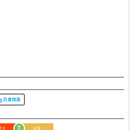
百度网盘
赏
赞
0
分享