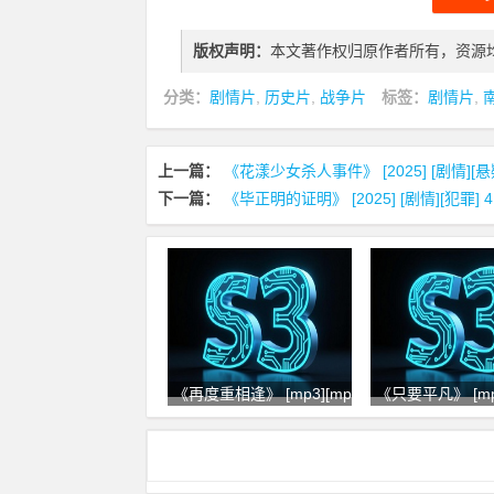
版权声明：
本文著作权归原作者所有，资源
分类：
剧情片
,
历史片
,
战争片
标签：
剧情片
,
上一篇：
《花漾少女杀人事件》 [2025] [剧情][悬疑
下一篇：
《毕正明的证明》 [2025] [剧情][犯罪] 
《再度重相逢》 [mp3][mp4][flac
《只要平凡》 [mp3]