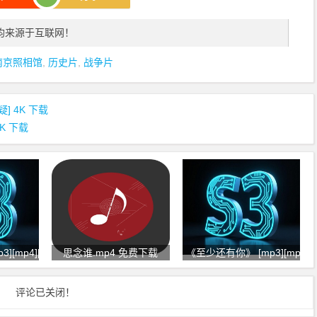
均来源于互联网！
南京照相馆
,
历史片
,
战争片
] 4K 下载
4K 下载
[mp4][flac]
思念谁.mp4 免费下载
《至少还有你》 [mp3][mp4] 
评论已关闭！