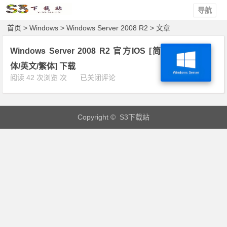
导航
首页
>
Windows
>
Windows Server 2008 R2
> 文章
Windows Server 2008 R2 官方IOS [简
体/英文/繁体] 下载
W
阅读 42 次浏览 次
已关闭评论
i
n
d
Copyright © S3下载站
o
w
s
S
e
r
v
e
r
2
0