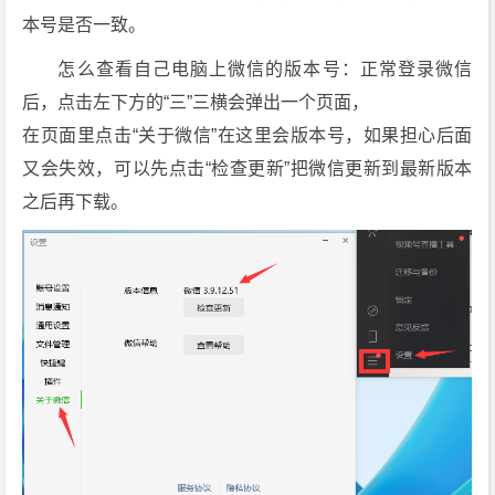
防
本号是否一致。
撤
回
怎么查看自己电脑上微信的版本号：正常登录微信
补
后，点击左下方的“三”三横会弹出一个页面，
丁]
在页面里点击“关于微信”在这里会版本号，如果担心后面
[4.
又会失效，可以先点击“检查更新”把微信更新到最新版本
1.
之后再下载。
9.
5
5/
4.
1.
9.
5
4/
4.
1.
9.