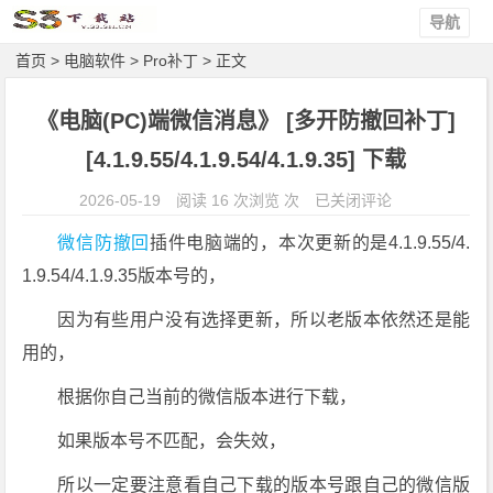
导航
首页
>
电脑软件
>
Pro补丁
> 正文
《电脑(PC)端微信消息》 [多开防撤回补丁]
[4.1.9.55/4.1.9.54/4.1.9.35] 下载
《电
2026-05-19
阅读 16 次浏览 次
已关闭评论
脑
微信防撤回
插件电脑端的，本次更新的是4.1.9.55/4.
(P
1.9.54/4.1.9.35版本号的，
C)
端
因为有些用户没有选择更新，所以老版本依然还是能
微
用的，
信
消
根据你自己当前的微信版本进行下载，
息》
如果版本号不匹配，会失效，
[多
开
所以一定要注意看自己下载的版本号跟自己的微信版