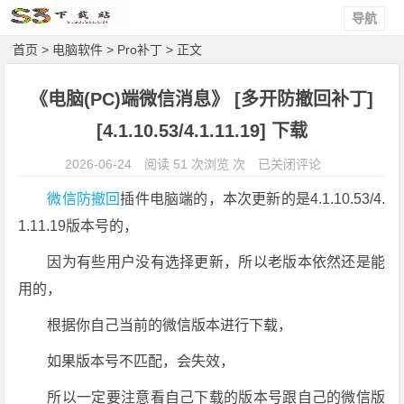
导航
首页
>
电脑软件
>
Pro补丁
> 正文
《电脑(PC)端微信消息》 [多开防撤回补丁]
[4.1.10.53/4.1.11.19] 下载
《电
2026-06-24
阅读 51 次浏览 次
已关闭评论
脑
微信防撤回
插件电脑端的，本次更新的是4.1.10.53/4.
(P
1.11.19版本号的，
C)
端
因为有些用户没有选择更新，所以老版本依然还是能
微
用的，
信
消
根据你自己当前的微信版本进行下载，
息》
如果版本号不匹配，会失效，
[多
开
所以一定要注意看自己下载的版本号跟自己的微信版