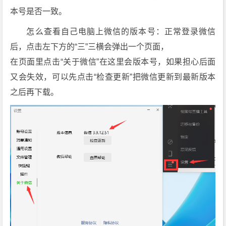
防
本号是否一致。
撤
回
怎么查看自己电脑上微信的版本号：正常登录微信
补
后，点击左下方的“三”三横会弹出一个页面，
丁]
在页面里点击“关于微信”在这里会版本号，如果担心后面
[4.
又会失效，可以先点击“检查更新”把微信更新到最新版本
1.
之后再下载。
1
0.
5
3/
4.
1.
1
1.
1
9]
下