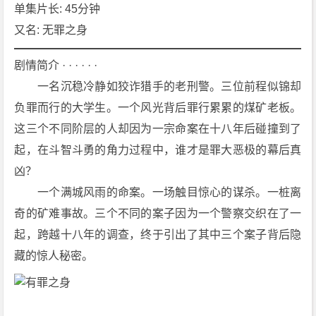
[剧
单集片长: 45分钟
情]
又名: 无罪之身
[犯
罪]
剧情简介 · · · · · ·
4
　　一名沉稳冷静如狡诈猎手的老刑警。三位前程似锦却
K
负罪而行的大学生。一个风光背后罪行累累的煤矿老板。
下
这三个不同阶层的人却因为一宗命案在十八年后碰撞到了
载
起，在斗智斗勇的角力过程中，谁才是罪大恶极的幕后真
凶？
　　一个满城风雨的命案。一场触目惊心的谋杀。一桩离
奇的矿难事故。三个不同的案子因为一个警察交织在了一
起，跨越十八年的调查，终于引出了其中三个案子背后隐
藏的惊人秘密。