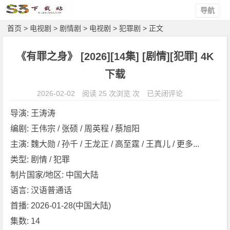
导航
首页
>
电视剧
>
剧情剧
>
电视剧
>
犯罪剧
> 正文
《有罪之身》 [2026][14集] [剧情][犯罪] 4K
下载
《有
2026-02-02
阅读 25 次浏览 次
已关闭评论
罪
导演: 王涛涛
之
编剧: 王伟宗 / 张硕 / 周英程 / 蔡旭阳
身》
主演: 魏大勋 / 孙千 / 王龙正 / 高至霆 / 王真儿 / 更多...
[2
0
类型: 剧情 / 犯罪
2
制片国家/地区: 中国大陆
6]
语言: 汉语普通话
[1
首播: 2026-01-28(中国大陆)
4
集数: 14
集]