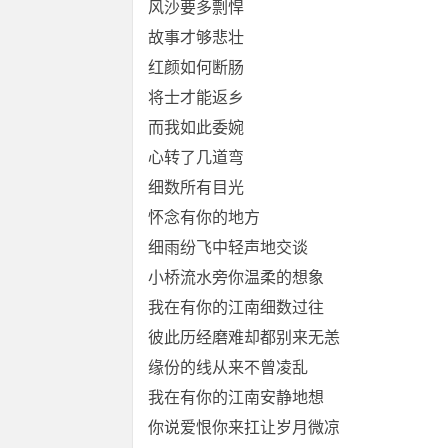
风沙要多剽悍
故事才够悲壮
红颜如何断肠
将士才能返乡
而我如此委婉
心转了几道弯
细数所有目光
怀念有你的地方
细雨纷飞中轻声地交谈
小桥流水旁你温柔的想象
我在有你的江南细数过往
彼此历经磨难却都别来无恙
缘份的线从来不曾凌乱
我在有你的江南安静地想
你说爱恨你来扛让岁月微凉