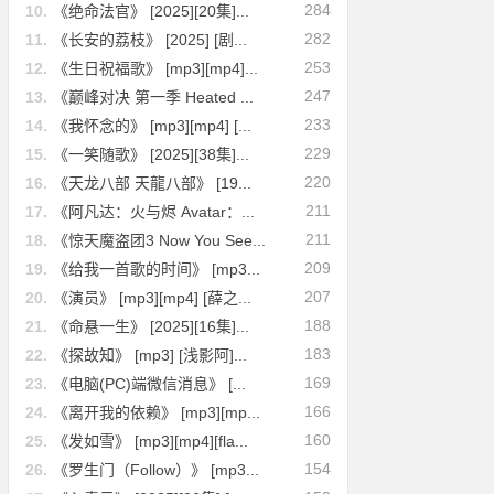
284
10.
《绝命法官》 [2025][20集]...
282
11.
《长安的荔枝》 [2025] [剧...
253
12.
《生日祝福歌》 [mp3][mp4]...
247
13.
《巅峰对决 第一季 Heated ...
233
14.
《我怀念的》 [mp3][mp4] [...
229
15.
《一笑随歌》 [2025][38集]...
220
16.
《天龙八部 天龍八部》 [19...
211
17.
《阿凡达：火与烬 Avatar：...
211
18.
《惊天魔盗团3 Now You See...
209
19.
《给我一首歌的时间》 [mp3...
207
20.
《演员》 [mp3][mp4] [薛之...
188
21.
《命悬一生》 [2025][16集]...
183
22.
《探故知》 [mp3] [浅影阿]...
169
23.
《电脑(PC)端微信消息》 [...
166
24.
《离开我的依赖》 [mp3][mp...
160
25.
《发如雪》 [mp3][mp4][fla...
154
26.
《罗生门（Follow）》 [mp3...