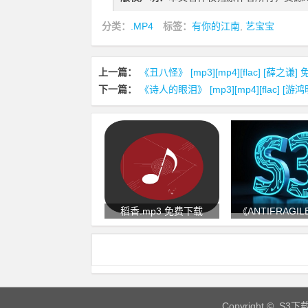
分类：
.MP4
标签：
有你的江南
,
艺宝宝
上一篇：
《丑八怪》 [mp3][mp4][flac] [薛之谦
下一篇：
《诗人的眼泪》 [mp3][mp4][flac] [
稻香.mp3 免费下载
《ANTIFRAGIL
Copyright © S3下