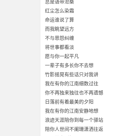
总是语带沧桑
红尘怎么染霜
命运谁说了算
而我眺望远方
不与恩怨纠缠
将世事都看淡
愿与你一起平凡
一辈子有多长你不去想
竹影摇晃有些话只对我讲
我在有你的江南细数过往
你不再独来独往也不再遗憾
日落前有着最美的夕阳
我在有你的江南安静地想
浪迹天涯陪你到每一个驿站
陪你人世间不阑珊潇洒往返