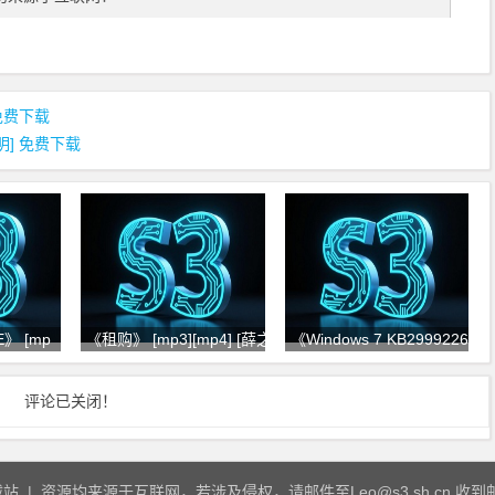
] 免费下载
游鸿明] 免费下载
E》 [mp
《租购》 [mp3][mp4] [薛之谦]
《Windows 7 KB2999226 安
评论已关闭！
载站
| 资源均来源于互联网，若涉及侵权，请邮件至Leo@s3.sh.cn,收