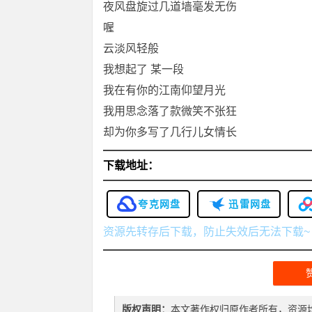
夜风盘旋过几道墙毫发无伤
喔
云淡风轻般
我想起了 某一段
我在有你的江南仰望月光
我用思念落了款微笑不张狂
却为你多写了几行儿女情长
下载地址：
夸克网盘
迅雷网盘
资源先转存后下载，防止失效后无法下载~
版权声明：
本文著作权归原作者所有，资源