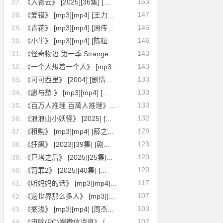
153
27.
《入青云》 [2025][36集] [...
147
28.
《爱错》 [mp3][mp4] [王力...
146
29.
《青花》 [mp3][mp4] [周传...
146
30.
《小半》 [mp3][mp4] [陈粒...
143
31.
《怪奇物语 第一季 Strange...
143
32.
《一个人想着一个人》 [mp3...
133
33.
《可可西里》 [2004] [剧情...
133
34.
《愿与愁 》 [mp3][mp4] [...
133
35.
《百万人推理 百萬人推理》...
132
36.
《浪浪山小妖怪》 [2025] [...
129
37.
《租购》 [mp3][mp4] [薛之...
123
38.
《狂飙》 [2023][39集] [剧...
120
39.
《巨塔之后》 [2025][25集]...
120
40.
《罚罪2》 [2025][40集] [...
117
41.
《听妈妈的话》 [mp3][mp4]...
107
42.
《这世界那么多人》 [mp3][...
103
43.
《搁浅》 [mp3][mp4] [周杰...
102
44.
《电脑(PC)端微信消息》 [...