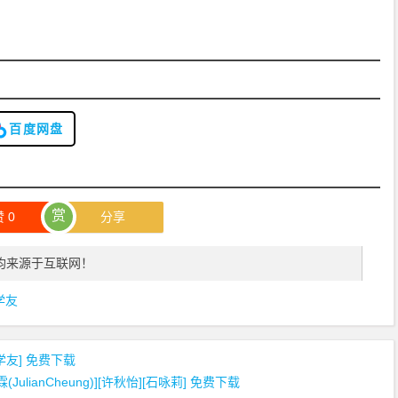
百度网盘
赏
赞
0
分享
均来源于互联网！
学友
张学友] 免费下载
霖(JulianCheung)][许秋怡][石咏莉] 免费下载