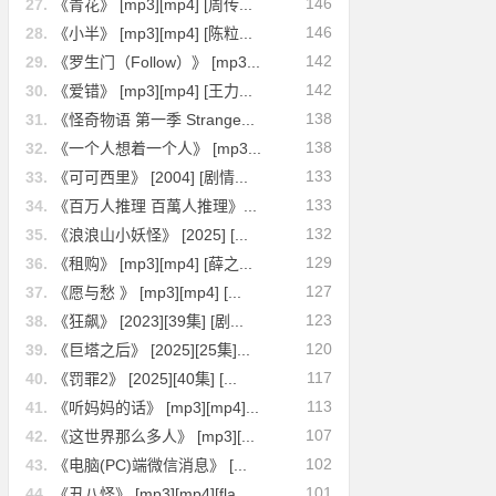
146
27.
《青花》 [mp3][mp4] [周传...
146
28.
《小半》 [mp3][mp4] [陈粒...
142
29.
《罗生门（Follow）》 [mp3...
142
30.
《爱错》 [mp3][mp4] [王力...
138
31.
《怪奇物语 第一季 Strange...
138
32.
《一个人想着一个人》 [mp3...
133
33.
《可可西里》 [2004] [剧情...
133
34.
《百万人推理 百萬人推理》...
132
35.
《浪浪山小妖怪》 [2025] [...
129
36.
《租购》 [mp3][mp4] [薛之...
127
37.
《愿与愁 》 [mp3][mp4] [...
123
38.
《狂飙》 [2023][39集] [剧...
120
39.
《巨塔之后》 [2025][25集]...
117
40.
《罚罪2》 [2025][40集] [...
113
41.
《听妈妈的话》 [mp3][mp4]...
107
42.
《这世界那么多人》 [mp3][...
102
43.
《电脑(PC)端微信消息》 [...
101
44.
《丑八怪》 [mp3][mp4][fla...