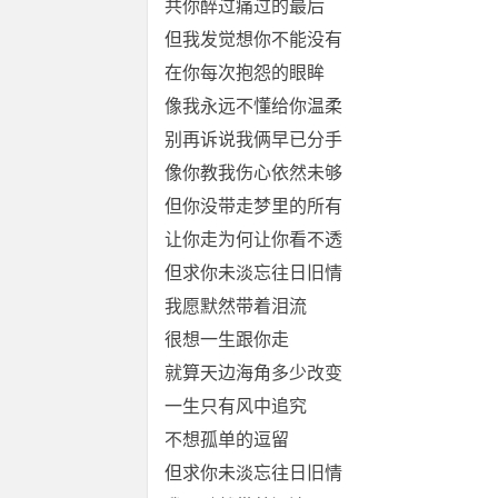
共你醉过痛过的最后
但我发觉想你不能没有
在你每次抱怨的眼眸
像我永远不懂给你温柔
别再诉说我俩早已分手
像你教我伤心依然未够
但你没带走梦里的所有
让你走为何让你看不透
但求你未淡忘往日旧情
我愿默然带着泪流
很想一生跟你走
就算天边海角多少改变
一生只有风中追究
不想孤单的逗留
但求你未淡忘往日旧情