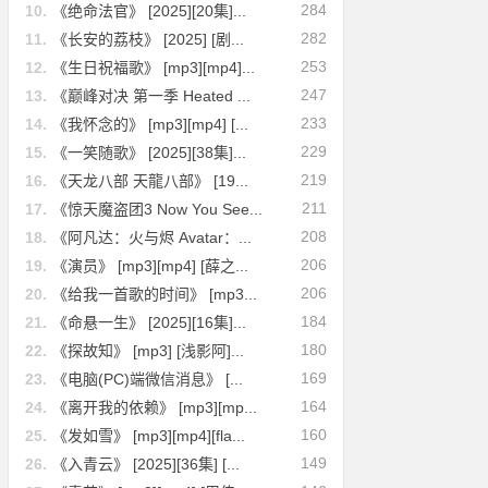
284
10.
《绝命法官》 [2025][20集]...
282
11.
《长安的荔枝》 [2025] [剧...
253
12.
《生日祝福歌》 [mp3][mp4]...
247
13.
《巅峰对决 第一季 Heated ...
233
14.
《我怀念的》 [mp3][mp4] [...
229
15.
《一笑随歌》 [2025][38集]...
219
16.
《天龙八部 天龍八部》 [19...
211
17.
《惊天魔盗团3 Now You See...
208
18.
《阿凡达：火与烬 Avatar：...
206
19.
《演员》 [mp3][mp4] [薛之...
206
20.
《给我一首歌的时间》 [mp3...
184
21.
《命悬一生》 [2025][16集]...
180
22.
《探故知》 [mp3] [浅影阿]...
169
23.
《电脑(PC)端微信消息》 [...
164
24.
《离开我的依赖》 [mp3][mp...
160
25.
《发如雪》 [mp3][mp4][fla...
149
26.
《入青云》 [2025][36集] [...