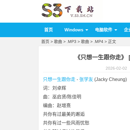
首页
Windows
电脑软件
企
首页
>
歌曲
>
.MP3
>
歌曲
>
.MP4
> 正文
《只想一生跟你走》 [mp
2026-02-02
只想一生跟你走
 - 
张学友
 (Jacky Cheung)
词：刘卓辉
曲：巫启贤/陈佳明
编曲：赵增熹
共你有过最美的邂逅
共你有过一些风雨忧愁