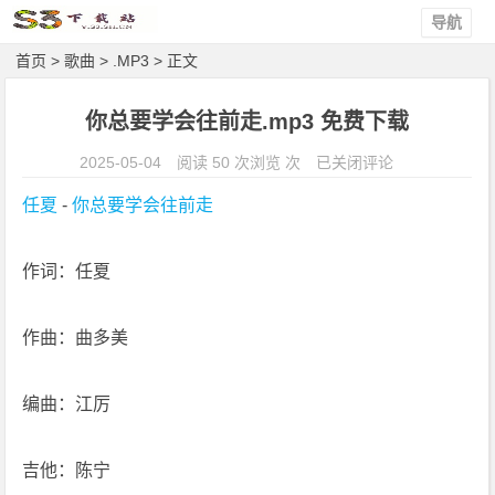
导航
首页
>
歌曲
>
.MP3
> 正文
你总要学会往前走.mp3 免费下载
你
2025-05-04
阅读 50 次浏览 次
已关闭评论
总
任夏
 - 
你总要学会往前走
要
学
作词：任夏
会
往
前
作曲：曲多美
走.
m
编曲：江厉
p
3
免
吉他：陈宁
费