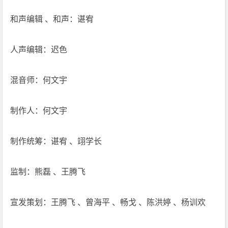
下
和声编辑 、和声：谌宥
载
人声编辑：迟色
混音师：何文宇
制作人：何文宇
制作统筹：谌宥 、翊学长
监制：熊磊 、王腾飞
宣发策划：王腾飞 、曾海平 、畅戈 、陈洪婷 、杨训欢