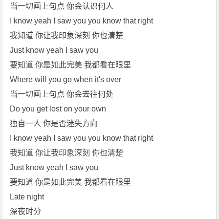
p
当一切画上句点 你会认识何人
4]
I know yeah I saw you you know that right
[T
我知道 你让我印象深刻 你也清楚
h
Just know yeah I saw you
e
要知道 你是如此完美 我都看在眼里
C
h
Where will you go when it's over
a
当一切画上句点 你会去往何处
i
Do you get lost on your own
n
独自一人 你是否迷失方向
s
I know yeah I saw you you know that right
m
o
我知道 你让我印象深刻 你也清楚
k
Just know yeah I saw you
e
要知道 你是如此完美 我都看在眼里
r
Late night
s]
深夜时分
免