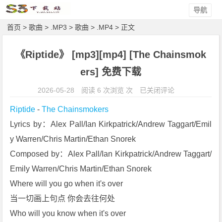
导航
首页
>
歌曲
>
.MP3
>
歌曲
>
.MP4
> 正文
《Riptide》 [mp3][mp4] [The Chainsmok
ers] 免费下载
《R
2026-05-28
阅读 6 次浏览 次
已关闭评论
i
Riptide
 - 
The Chainsmokers
p
Lyrics by：Alex Pall/Ian Kirkpatrick/Andrew Taggart/Emil
t
y Warren/Chris Martin/Ethan Snorek
i
d
Composed by：Alex Pall/Ian Kirkpatrick/Andrew Taggart/
e》
Emily Warren/Chris Martin/Ethan Snorek
[m
Where will you go when it's over
p
当一切画上句点 你会去往何处
3]
Who will you know when it's over
[m