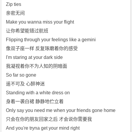
费
Zip ties
下
亲密无间
载
Make you wanna miss your flight
让你希望能错过航班
Flipping through your feelings like a gemini
像双子座一样 反复琢磨着你的感受
I'm staring at your dark side
我凝视着你不为人知的阴暗面
So far so gone
遥不可及 心醉神迷
Standing with a white dress on
身着一袭白裙 静静地伫立着
Only say you need me when your friends gone home
只会在你的朋友回家之后 才会说你需要我
And you're tryna get your mind right