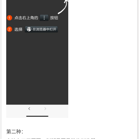
遮
罩
层
两
种
方
法
及
代
码
第二种：