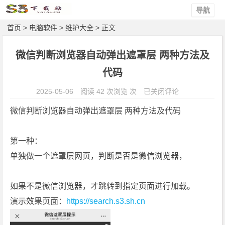
导航
首页
>
电脑软件
>
维护大全
> 正文
微信判断浏览器自动弹出遮罩层 两种方法及
代码
微
2025-05-06
阅读 42 次浏览 次
已关闭评论
信
微信判断浏览器自动弹出遮罩层 两种方法及代码
判
断
第一种：
浏
览
单独做一个遮罩层网页，判断是否是微信浏览器，
器
自
如果不是微信浏览器，才跳转到指定页面进行加载。
动
演示效果页面：
https://search.s3.sh.cn
弹
出