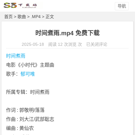
导航
首页
>
歌曲
>
.MP4
> 正文
时间煮雨.mp4 免费下载
时
2025-05-18
阅读 12 次浏览 次
已关闭评论
间
时间煮雨
煮
电影《小时代》主题曲
雨.
歌手：
郁可唯
m
p
4
所属专辑：时间煮雨
免
费
作词 : 郭敬明/落落
下
作曲 : 刘大江/武部聡志
载
编曲 : 黄仙农