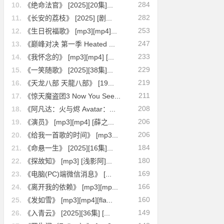
284
10.
《绝命法官》 [2025][20集]...
282
11.
《长安的荔枝》 [2025] [剧...
253
12.
《生日祝福歌》 [mp3][mp4]...
247
13.
《巅峰对决 第一季 Heated ...
233
14.
《我怀念的》 [mp3][mp4] [...
229
15.
《一笑随歌》 [2025][38集]...
219
16.
《天龙八部 天龍八部》 [19...
211
17.
《惊天魔盗团3 Now You See...
208
18.
《阿凡达：火与烬 Avatar：...
206
19.
《演员》 [mp3][mp4] [薛之...
206
20.
《给我一首歌的时间》 [mp3...
184
21.
《命悬一生》 [2025][16集]...
180
22.
《探故知》 [mp3] [浅影阿]...
169
23.
《电脑(PC)端微信消息》 [...
166
24.
《离开我的依赖》 [mp3][mp...
160
25.
《发如雪》 [mp3][mp4][fla...
149
26.
《入青云》 [2025][36集] [...