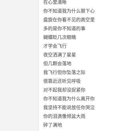
在心里清晰
你不知道我为什么狠下心
盘旋在你看不见的高空里
多的是你不知道的事
蝴蝶眨几次眼睛
才学会飞行
夜空洒满了星星
但几颗会落地
我飞行但你坠落之际
很靠近还听见呼吸
对不起我却没捉紧你
你不知道我为什么离开你
我坚持不能说放任你哭泣
你的泪滴像倾盆大雨
碎了满地