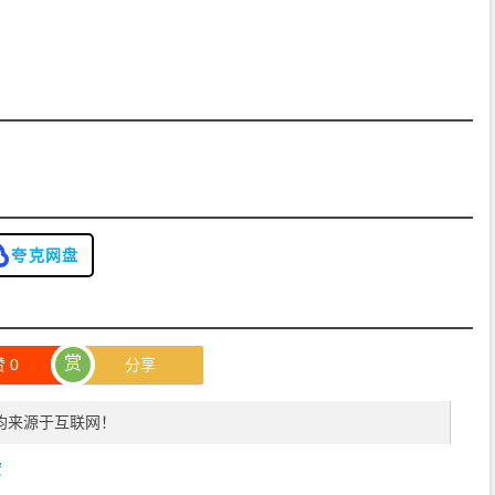
夸克网盘
赏
赞
0
分享
均来源于互联网！
宏