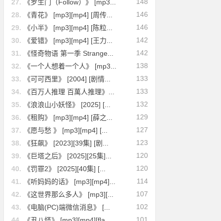
148
27.
《罗生门（Follow）》 [mp3...
146
28.
《青花》 [mp3][mp4] [周传...
146
29.
《小半》 [mp3][mp4] [陈粒...
142
30.
《爱错》 [mp3][mp4] [王力...
142
31.
《怪奇物语 第一季 Strange...
138
32.
《一个人想着一个人》 [mp3...
133
33.
《可可西里》 [2004] [剧情...
133
34.
《百万人推理 百萬人推理》...
132
35.
《浪浪山小妖怪》 [2025] [...
129
36.
《租购》 [mp3][mp4] [薛之...
127
37.
《愿与愁 》 [mp3][mp4] [...
123
38.
《狂飙》 [2023][39集] [剧...
120
39.
《巨塔之后》 [2025][25集]...
120
40.
《罚罪2》 [2025][40集] [...
114
41.
《听妈妈的话》 [mp3][mp4]...
107
42.
《这世界那么多人》 [mp3][...
102
43.
《电脑(PC)端微信消息》 [...
101
44.
《丑八怪》 [mp3][mp4][fla...