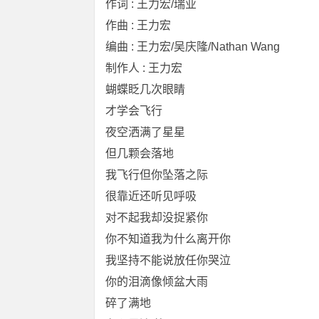
作词 : 王力宏/瑞业
作曲 : 王力宏
编曲 : 王力宏/吴庆隆/Nathan Wang
制作人 : 王力宏
蝴蝶眨几次眼睛
才学会飞行
夜空洒满了星星
但几颗会落地
我飞行但你坠落之际
很靠近还听见呼吸
对不起我却没捉紧你
你不知道我为什么离开你
我坚持不能说放任你哭泣
你的泪滴像倾盆大雨
碎了满地