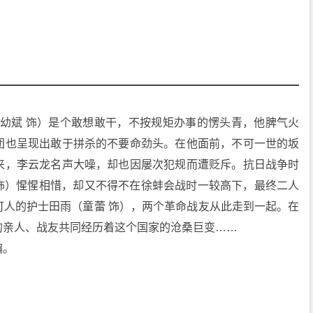
（李幼斌 饰）是个敢想敢干，不按规矩办事的愣头青，他脾气火
团也呈现出敢于拼杀的不要命劲头。在他面前，不可一世的坂
来，李云龙名声大噪，却也因屡次犯规而遭贬斥。抗日战争时
 饰）惺惺相惜，却又不得不在徐蚌会战时一较高下，最终二人
可人的护士田雨（童蕾 饰），两个革命战友从此走到一起。在
的亲人、战友共同经历着这个国家的沧桑巨变……
编。