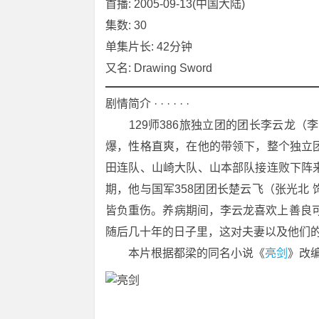
首播: 2005-09-13(中国大陆)
集数: 30
单集片长: 42分钟
又名: Drawing Sword
剧情简介 · · · · · ·
　　129师386旅独立团的团长李云龙
爆，性格直爽，在他的带领下，整个独立
田连队、山崎大队、山本部队接连败下阵
期，他与国军358团团长楚云飞（张光北
皆负重伤。养病期间，李云龙喜欢上善良
随后几十年的日子里，这对夫妻以及他们
　　本片根据都梁的同名小说《
亮剑
》改