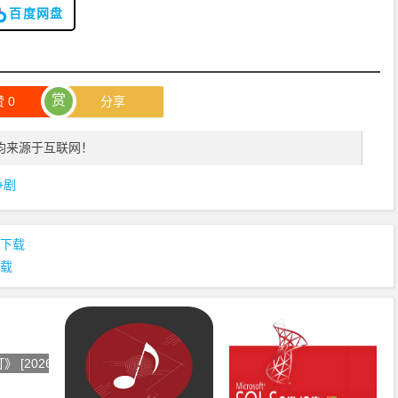
百度网盘
赏
赞
0
分享
均来源于互联网！
争剧
K 下载
下载
[2026][37集