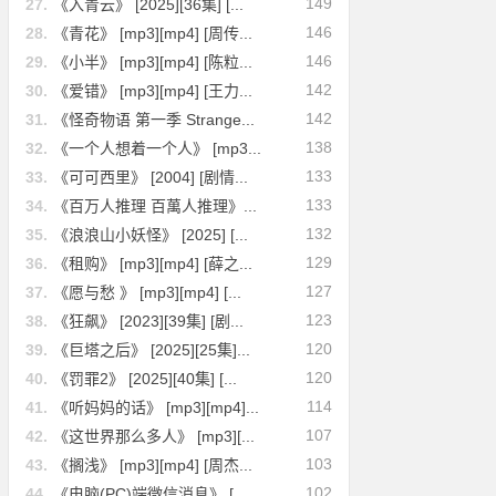
149
27.
《入青云》 [2025][36集] [...
146
28.
《青花》 [mp3][mp4] [周传...
146
29.
《小半》 [mp3][mp4] [陈粒...
142
30.
《爱错》 [mp3][mp4] [王力...
142
31.
《怪奇物语 第一季 Strange...
138
32.
《一个人想着一个人》 [mp3...
133
33.
《可可西里》 [2004] [剧情...
133
34.
《百万人推理 百萬人推理》...
132
35.
《浪浪山小妖怪》 [2025] [...
129
36.
《租购》 [mp3][mp4] [薛之...
127
37.
《愿与愁 》 [mp3][mp4] [...
123
38.
《狂飙》 [2023][39集] [剧...
120
39.
《巨塔之后》 [2025][25集]...
120
40.
《罚罪2》 [2025][40集] [...
114
41.
《听妈妈的话》 [mp3][mp4]...
107
42.
《这世界那么多人》 [mp3][...
103
43.
《搁浅》 [mp3][mp4] [周杰...
102
44.
《电脑(PC)端微信消息》 [...