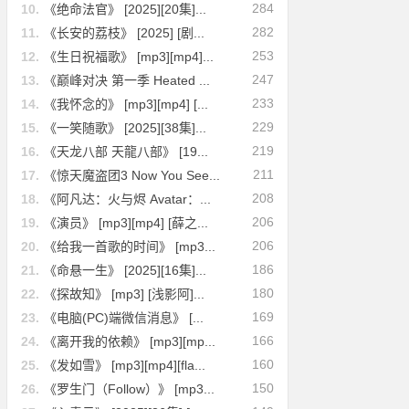
284
10.
《绝命法官》 [2025][20集]...
282
11.
《长安的荔枝》 [2025] [剧...
253
12.
《生日祝福歌》 [mp3][mp4]...
247
13.
《巅峰对决 第一季 Heated ...
233
14.
《我怀念的》 [mp3][mp4] [...
229
15.
《一笑随歌》 [2025][38集]...
219
16.
《天龙八部 天龍八部》 [19...
211
17.
《惊天魔盗团3 Now You See...
208
18.
《阿凡达：火与烬 Avatar：...
206
19.
《演员》 [mp3][mp4] [薛之...
206
20.
《给我一首歌的时间》 [mp3...
186
21.
《命悬一生》 [2025][16集]...
180
22.
《探故知》 [mp3] [浅影阿]...
169
23.
《电脑(PC)端微信消息》 [...
166
24.
《离开我的依赖》 [mp3][mp...
160
25.
《发如雪》 [mp3][mp4][fla...
150
26.
《罗生门（Follow）》 [mp3...