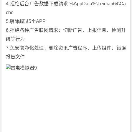
[x
4.拒绝后台广告数据下载请求 %AppData%\Leidian64\Ca
6
che
4]
5.解除超过5个APP
[绿
6.拒绝各种广告联网请求：切断广告、上报信息、检测升
色
级等行为
纯
净
7.免安装净化处理，删除资讯广告程序、上传组件、错误
版]
报告文件
下
载