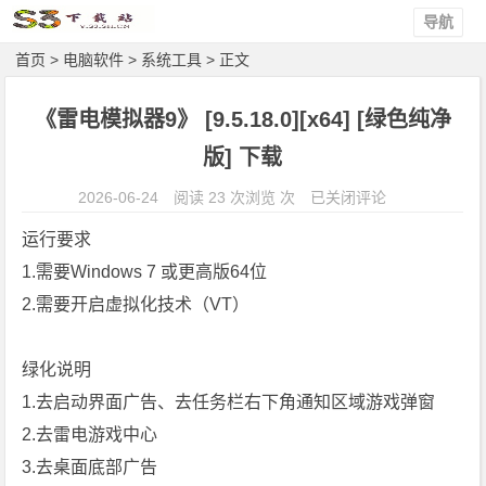
导航
首页
>
电脑软件
>
系统工具
> 正文
《雷电模拟器9》 [9.5.18.0][x64] [绿色纯净
版] 下载
《雷
2026-06-24
阅读 23 次浏览 次
已关闭评论
电
运行要求
模
1.需要Windows 7 或更高版64位
拟
2.需要开启虚拟化技术（VT）
器
9》
[9.
绿化说明
5.
1.去启动界面广告、去任务栏右下角通知区域游戏弹窗
1
2.去雷电游戏中心
8.
3.去桌面底部广告
0]