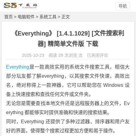
导航
首页
>
电脑软件
>
系统工具
> 正文
《Everything》 [1.4.1.1029] [文件搜索利
器] 精简单文件版 下载
《E
2025-10-23
阅读 29 次浏览 次
已关闭评论
v
Everything
是一款高效实用的系统文件搜索工具，相信大
e
部分坛友都了解everything，以其搜索文件快速，高效出
r
名，绝对称得上一款神器，它可以帮助您在 Windows 设
y
t
备上快速搜索和查找任何文件或文件夹。
h
无论您是需要查找本地文件还是远程服务器上的文件，Ev
i
erything 都能够实时提供准确和快速的搜索结果。
n
同时，Everything 还提供了多种过滤器、排序器和用户友
g》
好的界面，使得整个搜索过程更加方便和易于操作。
[1.