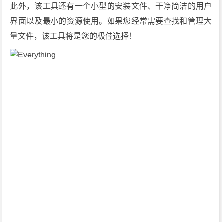
4.
此外，该工具还有一个小型的安装文件、干净简洁的用户
1.
界面以及最小的资源使用。如果您经常需要查找和管理大
1
量文件，该工具将是您的极佳选择！
0
2
9]
[文
件
搜
索
利
器]
精
简
单
文
件
版