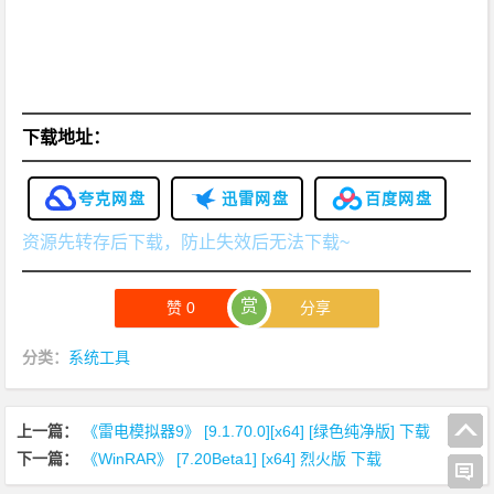
下
载
下载地址：
夸克网盘
迅雷网盘
百度网盘
资源先转存后下载，防止失效后无法下载~
赏
赞
0
分享
分类：
系统工具
上一篇：
《雷电模拟器9》 [9.1.70.0][x64] [绿色纯净版] 下载
下一篇：
《WinRAR》 [7.20Beta1] [x64] 烈火版 下载