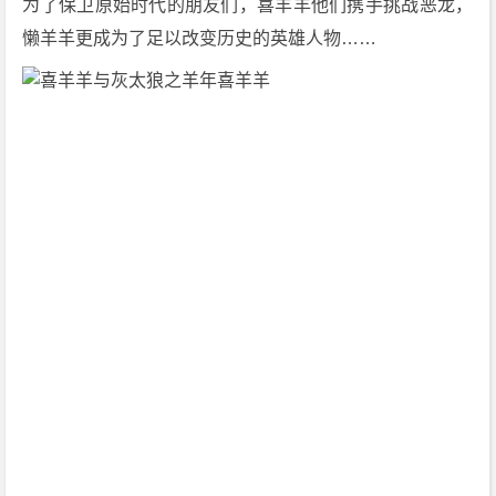
为了保卫原始时代的朋友们，喜羊羊他们携手挑战恶龙，
下
懒羊羊更成为了足以改变历史的英雄人物……
载