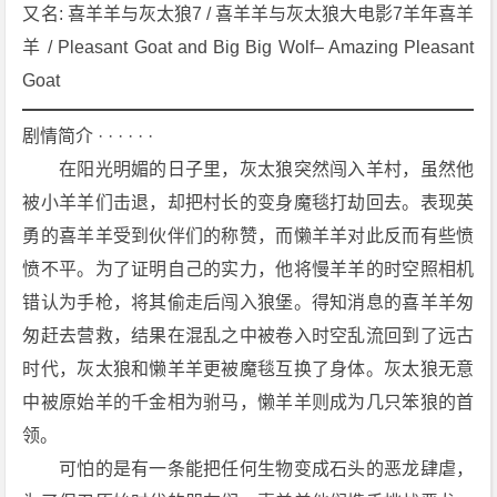
羊
又名: 喜羊羊与灰太狼7 / 喜羊羊与灰太狼大电影7羊年喜羊
羊》
羊 / Pleasant Goat and Big Big Wolf– Amazing Pleasant 
[2
Goat
0
1
剧情简介 · · · · · ·
5]
　　在阳光明媚的日子里，灰太狼突然闯入羊村，虽然他
[喜
被小羊羊们击退，却把村长的变身魔毯打劫回去。表现英
剧]
[动
勇的喜羊羊受到伙伴们的称赞，而懒羊羊对此反而有些愤
画]
愤不平。为了证明自己的实力，他将慢羊羊的时空照相机
[家
错认为手枪，将其偷走后闯入狼堡。得知消息的喜羊羊匆
庭]
匆赶去营救，结果在混乱之中被卷入时空乱流回到了远古
[奇
时代，灰太狼和懒羊羊更被魔毯互换了身体。灰太狼无意
幻]
[冒
中被原始羊的千金相为驸马，懒羊羊则成为几只笨狼的首
险]
领。
4
　　可怕的是有一条能把任何生物变成石头的恶龙肆虐，
K