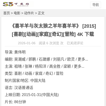
导航
首页
>
电影
>
动作片
> 正文
《喜羊羊与灰太狼之羊年喜羊羊》 [2015]
[喜剧][动画][家庭][奇幻][冒险] 4K 下载
《喜
2026-01-06
阅读 6 次浏览 次
已关闭评论
羊
导演: 黄伟明
羊
编剧: 吴潮威 / 郭鹏 / 石建娜 / 刘丽凡 / 欧灵 / 更多...
与
主演: 祖晴 / 张琳 / 杨阳洋 / 高全胜 / 梁颖 / 更多...
灰
太
类型: 喜剧 / 动画 / 家庭 / 奇幻 / 冒险
狼
制片国家/地区: 中国大陆
之
语言: 汉语普通话
羊
上映日期: 2015-01-31(中国大陆)
年
片长: 86分钟
喜