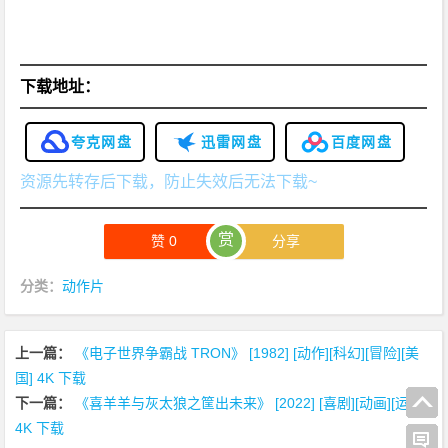
下载地址：
夸克网盘
迅雷网盘
百度网盘
资源先转存后下载，防止失效后无法下载~
赏
赞
0
分享
分类：
动作片
上一篇：
《电子世界争霸战 TRON》 [1982] [动作][科幻][冒险][美
国] 4K 下载
下一篇：
《喜羊羊与灰太狼之筐出未来》 [2022] [喜剧][动画][运动]
4K 下载