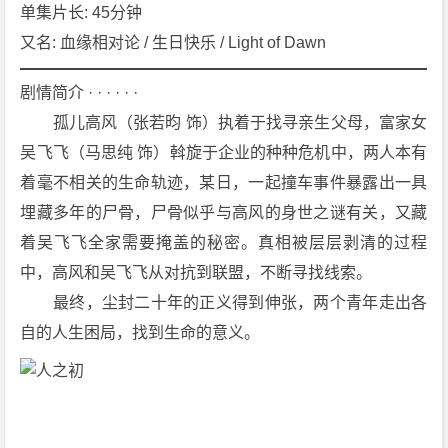
情]
单集片长: 45分钟
[悬
又名: 血缘相对论 / 生日快乐 / Light of Dawn
疑]
[犯
剧情简介 · · · · · ·
罪]
　　孤儿高风（张若昀 饰）执着于找寻亲生父母，富家女
4
吴飞飞（马思纯 饰）斡旋于企业的种种危机中，两人本有
K
着毫不相关的生命轨迹，某日，一起撞车事件暴露出一具
下
载
埋藏多年的尸骨，尸骨似乎与高风的身世之谜有关，又藏
着吴飞飞全家需要掩盖的秘密。真相被层层剥清的过程
中，高风和吴飞飞从对抗到联盟，不断寻找线索。
　　最终，尘封二十年的正义得到伸张，两个青年走出各
自的人生困局，找到生命的意义。