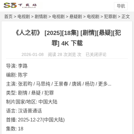
导航
首页
>
电视剧
>
剧情剧
>
电视剧
>
悬疑剧
>
电视剧
>
犯罪剧
> 正文
《人之初》 [2025][18集] [剧情][悬疑][犯
罪] 4K 下载
《人
2026-01-08
阅读 28 次浏览 次
已关闭评论
之
导演: 李路
初》
编剧: 陈宇
[2
主演: 张若昀 / 马思纯 / 王景春 / 唐嫣 / 杨玏 / 更多...
0
2
类型: 剧情 / 悬疑 / 犯罪
5]
制片国家/地区: 中国大陆
[1
语言: 汉语普通话
8
首播: 2025-12-27(中国大陆)
集]
集数: 18
[剧