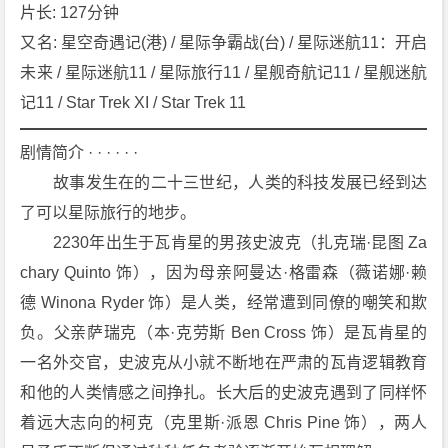
k》
片长: 127分钟
[2
又名: 星空奇遇记(港) / 星际争霸战(台) / 星际迷航11：开启
0
未来 / 星际迷航11 / 星际旅行11 / 星舰奇航记11 / 星舰迷航
0
记11 / Star Trek XI / Star Trek 11
9]
[动
剧情简介 · · · · · ·
作]
　　故事发生在的二十三世纪，人类的科技发展已经到达
[科
幻]
了可以星际旅行的地步。
[冒
　　2230年出生于瓦肯星的男孩史波克（扎克瑞·昆图 Za
险]
chary Quinto 饰），因为母亲阿曼达·格雷森（薇诺娜·赖
[美
德 Winona Ryder 饰）是人类，经常遭到同僚的嘲笑和欺
国]
负。父亲萨瑞克（本·克劳斯 Ben Cross 饰）是瓦肯星的
4
K
一名外交官，史波克从小就不断地在严肃的瓦肯逻辑教育
下
和他的人类情感之间挣扎。长大后的史波克遇到了同样怀
载
着远大志向的柯克（克里斯·派恩 Chris Pine 饰），两人