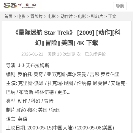
导航
首页
>
电影
>
冒险片
>
电影
>
动作片
>
电影
>
科幻片
> 正文
《星际迷航 Star Trek》 [2009] [动作][科
幻][冒险][美国] 4K 下载
《星
2026-01-21
阅读 13 次浏览 次
已关闭评论
际
导演: J·J·艾布拉姆斯
迷
编剧: 罗伯托·奥奇 / 亚历克斯·库尔茨曼 / 吉恩·罗登伯里
航
主演: 克里斯·派恩 / 扎克瑞·昆图 / 伦纳德·尼莫伊 / 艾瑞克·
S
t
巴纳 / 布鲁斯·格林伍德 / 更多...
a
类型: 动作 / 科幻 / 冒险
r
制片国家/地区: 美国 / 德国
T
语言: 英语
r
上映日期: 2009-05-15(中国大陆) / 2009-05-08(美国)
e