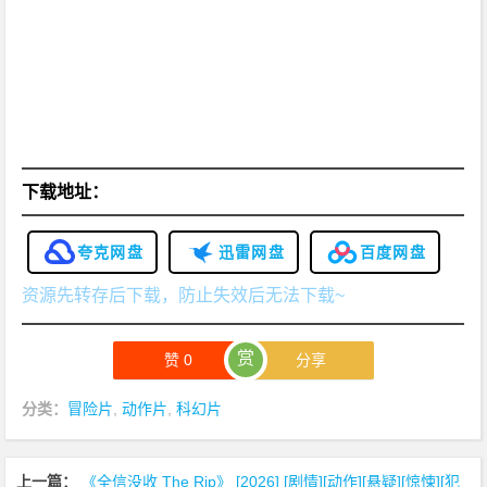
下载地址：
夸克网盘
迅雷网盘
百度网盘
资源先转存后下载，防止失效后无法下载~
赏
赞
0
分享
分类：
冒险片
,
动作片
,
科幻片
上一篇：
《全信没收 The Rip》 [2026] [剧情][动作][悬疑][惊悚][犯