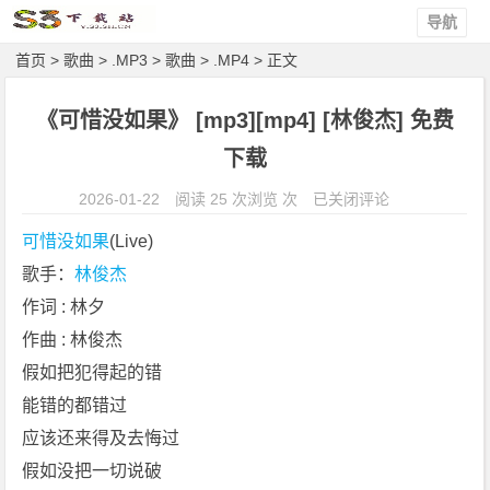
导航
首页
>
歌曲
>
.MP3
>
歌曲
>
.MP4
> 正文
《可惜没如果》 [mp3][mp4] [林俊杰] 免费
下载
《可
2026-01-22
阅读 25 次浏览 次
已关闭评论
惜
可惜没如果
(Live) 
没
歌手：
林俊杰
如
作词 : 林夕
果》
[m
作曲 : 林俊杰
p
假如把犯得起的错
3]
能错的都错过
[m
应该还来得及去悔过
p
假如没把一切说破
4]