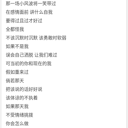
[林
那一场小风波将一笑带过
俊
在感情面前 讲什么自我
杰]
要得过且过才好过
免
全都怪我
费
不该沉默时沉默 该勇敢时软弱
下
载
如果不是我
误会自己洒脱 让我们难过
可当初的你和现在的我
假如重来过
倘若那天
把该说的话好好说
该体谅的不执着
如果那天我
不受情绪挑拨
你会怎么做