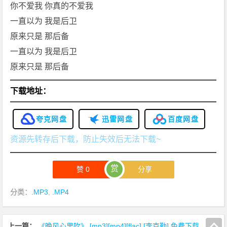
你不爱我 你真的不爱我
一直以为 我是后卫
原来只是 那后备
一直以为 我是后卫
原来只是 那后备
下载地址：
夸克网盘
迅雷网盘
百度网盘
资源先转存后下载，防止失效后无法下载~
赏
赞
0
分享
分类：
.MP3
,
.MP4
上一篇：
《晚风心里吹》 [mp3][mp4][flac] [李克勤] 免费下载