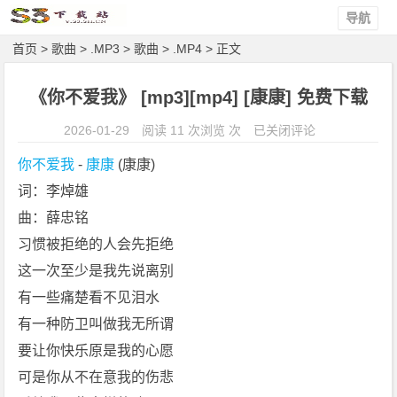
导航
首页
>
歌曲
>
.MP3
>
歌曲
>
.MP4
> 正文
《你不爱我》 [mp3][mp4] [康康] 免费下载
《你
2026-01-29
阅读 11 次浏览 次
已关闭评论
不
你不爱我
 - 
康康
 (康康)
爱
词：李焯雄
我》
曲：薛忠铭
[m
p
习惯被拒绝的人会先拒绝
3]
这一次至少是我先说离别
[m
有一些痛楚看不见泪水
p
有一种防卫叫做我无所谓
4]
要让你快乐原是我的心愿
[康
康]
可是你从不在意我的伤悲
免