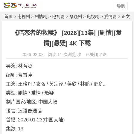
导航
首页
>
电视剧
>
剧情剧
>
电视剧
>
悬疑剧
>
电视剧
>
爱情剧
> 正文
《暗恋者的救赎》 [2026][13集] [剧情][爱
情][悬疑] 4K 下载
《暗
2026-02-02
阅读 11 次浏览 次
已关闭评论
恋
导演: 林育贤
者
编剧: 曹雪萍
的
主演: 王珞丹 / 袁弘 / 黄宗泽 / 蒋欣 / 林鹏 / 更多...
救
赎》
类型: 剧情 / 爱情 / 悬疑
[2
制片国家/地区: 中国大陆
0
语言: 汉语普通话
2
首播: 2026-01-23(中国大陆)
6]
集数: 13
[1