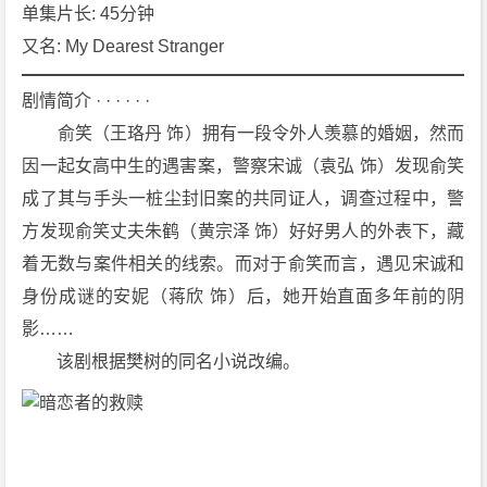
3
单集片长: 45分钟
集]
又名: My Dearest Stranger
[剧
情]
剧情简介 · · · · · ·
[爱
　　俞笑（王珞丹 饰）拥有一段令外人羡慕的婚姻，然而
情]
因一起女高中生的遇害案，警察宋诚（袁弘 饰）发现俞笑
[悬
成了其与手头一桩尘封旧案的共同证人，调查过程中，警
疑]
4
方发现俞笑丈夫朱鹤（黄宗泽 饰）好好男人的外表下，藏
K
着无数与案件相关的线索。而对于俞笑而言，遇见宋诚和
下
身份成谜的安妮（蒋欣 饰）后，她开始直面多年前的阴
载
影……
　　该剧根据樊树的同名小说改编。