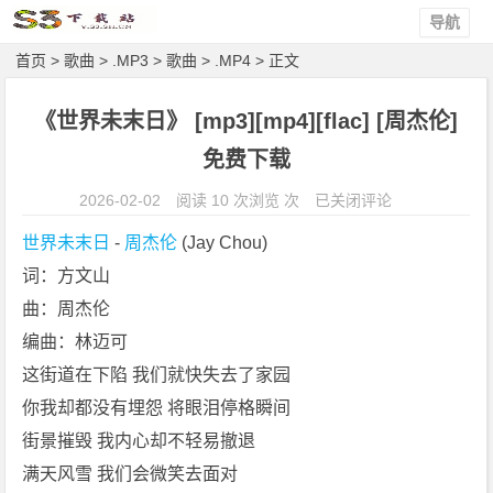
导航
首页
>
歌曲
>
.MP3
>
歌曲
>
.MP4
> 正文
《世界未末日》 [mp3][mp4][flac] [周杰伦]
免费下载
《世
2026-02-02
阅读 10 次浏览 次
已关闭评论
界
世界未末日
 - 
周杰伦
 (Jay Chou)
未
词：方文山
末
曲：周杰伦
日》
[m
编曲：林迈可
p
这街道在下陷 我们就快失去了家园
3]
你我却都没有埋怨 将眼泪停格瞬间
[m
街景摧毁 我内心却不轻易撤退
p
满天风雪 我们会微笑去面对
4]