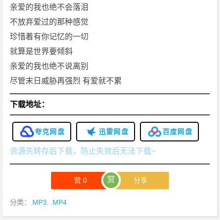
亲爱的我也绝不会落泪
不放弃爱过的那种感觉
珍惜着有你记忆的一切
就算是世界要倾斜
亲爱的我也绝不说离别
尽管末日威胁再强烈 有爱就不累
下载地址：
夸克网盘
迅雷网盘
百度网盘
资源先转存后下载，防止失效后无法下载~
赏
赞
0
分享
分类：
.MP3
,
.MP4