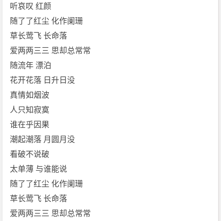
n
听哀叹 红颜
n
随了了红尘 化作阑珊
i
草长莺飞 长命落
e]
爱两两三三 思却总常常
免
随流年 漂泊
费
下
花开花落 日升日没
载
真情如烟波
人只知寂寞
谁在乎因果
潮起潮落 月圆月没
看破不说破
太单薄 与谁能说
随了了红尘 化作阑珊
草长莺飞 长命落
爱两两三三 思却总常常