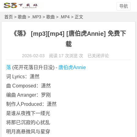
导航
首页
>
歌曲
>
.MP3
>
歌曲
>
.MP4
> 正文
《落》 [mp3][mp4] [唐伯虎Annie] 免费下
载
《落》
2026-02-03
阅读 17 次浏览 次
已关闭评论
[m
落
 (花开花落日升日没) - 
唐伯虎Annie
p
词 Lyrics：潇然
3]
曲 Composed：潇然
[m
p
编曲 Arranger：罗刚
4]
制作人Produced：潇然
[唐
是谁从夜拽下一缕光
伯
将那已沉寂的心扰乱
虎
明月高悬微风与星穿
A