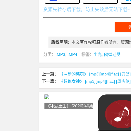
资源先转存后下载，防止失效后无法下载~
版权声明：
本文著作权归原作者所有，资源
分类：
.MP3
,
.MP4
标签：
尘光
,
隔壁老樊
上一篇：
《冲动的惩罚》 [mp3][mp4][flac] [刀
下一篇：
《超跑女神》 [mp3][mp4][flac] [周杰
《冰湖重生》 [2026][40集] [剧情