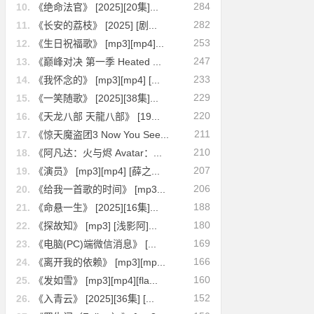
284
10.
《绝命法官》 [2025][20集]...
282
11.
《长安的荔枝》 [2025] [剧...
253
12.
《生日祝福歌》 [mp3][mp4]...
247
13.
《巅峰对决 第一季 Heated ...
233
14.
《我怀念的》 [mp3][mp4] [...
229
15.
《一笑随歌》 [2025][38集]...
220
16.
《天龙八部 天龍八部》 [19...
211
17.
《惊天魔盗团3 Now You See...
210
18.
《阿凡达：火与烬 Avatar：...
207
19.
《演员》 [mp3][mp4] [薛之...
206
20.
《给我一首歌的时间》 [mp3...
188
21.
《命悬一生》 [2025][16集]...
180
22.
《探故知》 [mp3] [浅影阿]...
169
23.
《电脑(PC)端微信消息》 [...
166
24.
《离开我的依赖》 [mp3][mp...
160
25.
《发如雪》 [mp3][mp4][fla...
152
26.
《入青云》 [2025][36集] [...