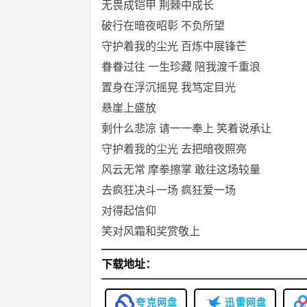
无畏成铠甲 荆棘中成长
破行在暗夜昭彰 不负所望
守护着我的尘光 百炼中展锋芒
眷眷过往 一生珍藏 陪我渡千重浪
置身在浮沉摇晃 我笃定目光
悬崖上盛放
剩什么悲凉 请一一奉上 笑着说承让
守护着我的尘光 去把暗夜照亮
风云无常 摩拳擦掌 敢往这场较量
去疯狂决斗一场 疯狂爱一场
对得起信仰
笑对风霜和奖赏敬上
下载地址：
夸克网盘
迅雷网盘