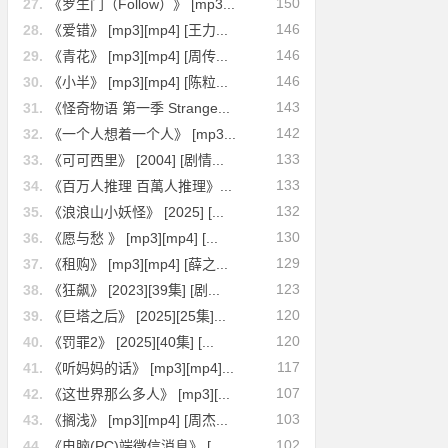
150
27.
《罗生门（Follow）》 [mp3...
146
28.
《爱错》 [mp3][mp4] [王力...
146
29.
《青花》 [mp3][mp4] [周传...
146
30.
《小半》 [mp3][mp4] [陈粒...
143
31.
《怪奇物语 第一季 Strange...
142
32.
《一个人想着一个人》 [mp3...
133
33.
《可可西里》 [2004] [剧情...
133
34.
《百万人推理 百萬人推理》...
132
35.
《浪浪山小妖怪》 [2025] [...
130
36.
《愿与愁 》 [mp3][mp4] [...
129
37.
《租购》 [mp3][mp4] [薛之...
123
38.
《狂飙》 [2023][39集] [剧...
120
39.
《巨塔之后》 [2025][25集]...
120
40.
《罚罪2》 [2025][40集] [...
117
41.
《听妈妈的话》 [mp3][mp4]...
107
42.
《这世界那么多人》 [mp3][...
103
43.
《搁浅》 [mp3][mp4] [周杰...
102
44.
《电脑(PC)端微信消息》 [...