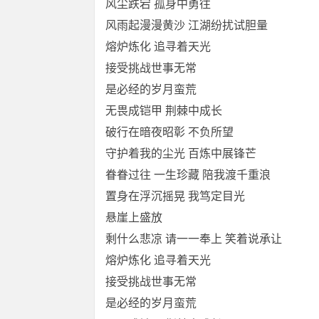
风尘跌宕 孤身中勇往
风雨起漫漫黄沙 江湖纷扰试胆量
熔炉炼化 追寻着天光
接受挑战世事无常
是必经的岁月蛮荒
无畏成铠甲 荆棘中成长
破行在暗夜昭彰 不负所望
守护着我的尘光 百炼中展锋芒
眷眷过往 一生珍藏 陪我渡千重浪
置身在浮沉摇晃 我笃定目光
悬崖上盛放
剩什么悲凉 请一一奉上 笑着说承让
熔炉炼化 追寻着天光
接受挑战世事无常
是必经的岁月蛮荒