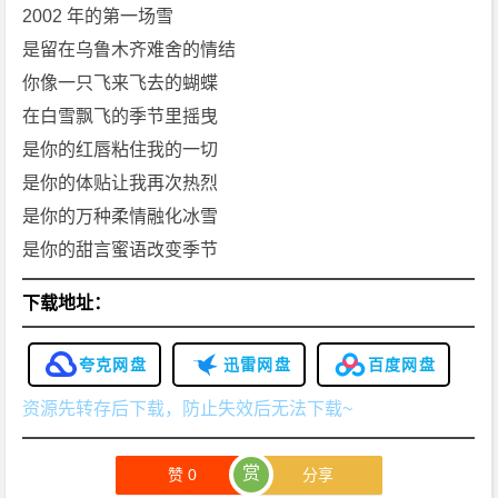
2002 年的第一场雪
是留在乌鲁木齐难舍的情结
你像一只飞来飞去的蝴蝶
在白雪飘飞的季节里摇曳
是你的红唇粘住我的一切
是你的体贴让我再次热烈
是你的万种柔情融化冰雪
是你的甜言蜜语改变季节
下载地址：
夸克网盘
迅雷网盘
百度网盘
资源先转存后下载，防止失效后无法下载~
赏
赞
0
分享