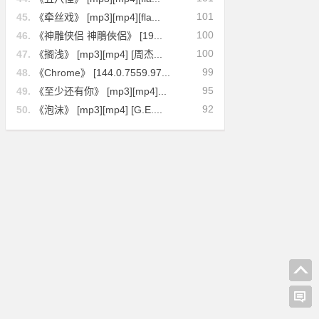
101
45.
《牵丝戏》 [mp3][mp4][fla...
100
46.
《神雕侠侣 神鵰俠侶》 [19...
100
47.
《搁浅》 [mp3][mp4] [周杰...
99
48.
《Chrome》 [144.0.7559.97...
95
49.
《至少还有你》 [mp3][mp4]...
92
50.
《泡沫》 [mp3][mp4] [G.E....
[林忆