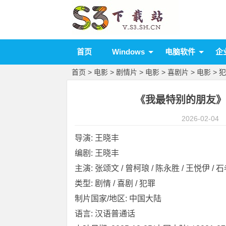
首页
Windows
电脑软件
企
首页
>
电影
>
剧情片
>
电影
>
喜剧片
>
电影
>
犯
《我最特别的朋友》 [2
2026-02-04
导演: 王晓丰
编剧: 王晓丰
主演: 张颂文 / 曾柯琅 / 陈永胜 / 王悦伊 / 石老
类型: 剧情 / 喜剧 / 犯罪
制片国家/地区: 中国大陆
语言: 汉语普通话