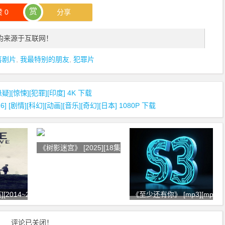
赏
赞
0
分享
均来源于互联网！
喜剧片
,
我最特别的朋友
,
犯罪片
悬疑][惊悚][犯罪][印度] 4K 下载
剧情][科幻][动画][音乐][奇幻][日本] 1080P 下载
《树影迷宫》 [2025][18集] [剧情
2014~2024][犯
《至少还有你》 [mp3][mp4] 
评论已关闭！