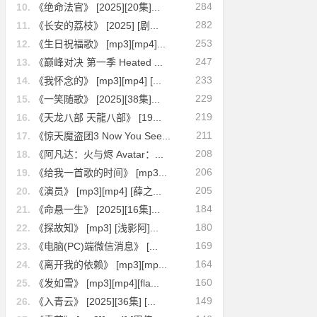
284
10.
《绝命法官》 [2025][20集]...
282
11.
《长安的荔枝》 [2025] [剧...
253
12.
《生日祝福歌》 [mp3][mp4]...
247
13.
《巅峰对决 第一季 Heated ...
233
14.
《我怀念的》 [mp3][mp4] [...
229
15.
《一笑随歌》 [2025][38集]...
219
16.
《天龙八部 天龍八部》 [19...
211
17.
《惊天魔盗团3 Now You See...
208
18.
《阿凡达：火与烬 Avatar：...
206
19.
《给我一首歌的时间》 [mp3...
205
20.
《演员》 [mp3][mp4] [薛之...
184
21.
《命悬一生》 [2025][16集]...
180
22.
《探故知》 [mp3] [浅影阿]...
169
23.
《电脑(PC)端微信消息》 [...
164
24.
《离开我的依赖》 [mp3][mp...
160
25.
《发如雪》 [mp3][mp4][fla...
149
26.
《入青云》 [2025][36集] [...