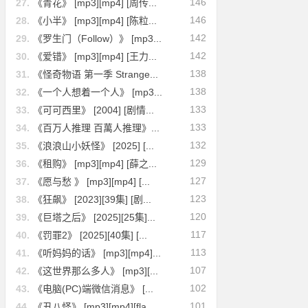
146
27.
《青花》 [mp3][mp4] [周传...
146
28.
《小半》 [mp3][mp4] [陈粒...
142
29.
《罗生门（Follow）》 [mp3...
142
30.
《爱错》 [mp3][mp4] [王力...
138
31.
《怪奇物语 第一季 Strange...
138
32.
《一个人想着一个人》 [mp3...
133
33.
《可可西里》 [2004] [剧情...
133
34.
《百万人推理 百萬人推理》...
132
35.
《浪浪山小妖怪》 [2025] [...
129
36.
《租购》 [mp3][mp4] [薛之...
127
37.
《愿与愁 》 [mp3][mp4] [...
123
38.
《狂飙》 [2023][39集] [剧...
120
39.
《巨塔之后》 [2025][25集]...
117
40.
《罚罪2》 [2025][40集] [...
113
41.
《听妈妈的话》 [mp3][mp4]...
107
42.
《这世界那么多人》 [mp3][...
102
43.
《电脑(PC)端微信消息》 [...
101
44.
《丑八怪》 [mp3][mp4][fla...