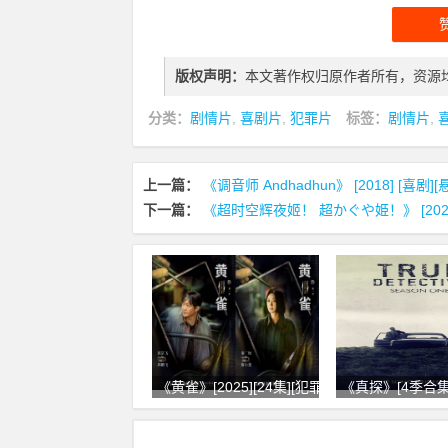
版权声明：
本文著作权归原作者所有，资源
分类：
剧情片
,
喜剧片
,
犯罪片
标签：
剧情片
,
上一篇：
《调音师 Andhadhun》 [2018] [喜剧][
下一篇：
《超时空辉夜姬！ 超かぐや姫！》 [2026] [
《黄雀》[2025][24集][犯罪][剧情
《真探》[4季合集][