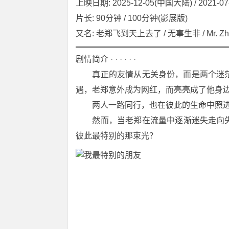
上映日期: 2025-12-05(中国大陆) / 2021-
片长: 90分钟 / 100分钟(影展版)
又名: 老郑飞到天上去了 / 无事生非 / Mr. Zheng
剧情简介 · · · · · ·
　　真正的友情从无关身份，而是两个迷
遇，老郑意外成为网红，而亮亮成了他身
　　两人一路同行，也在彼此的生命中照
　　然而，当老郑在流量中逐渐迷失走向
彼此最特别的那束光？