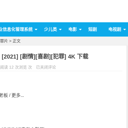
业信息化管理系统
少儿类
电影
短剧
电视剧
罪片
> 正文
021] [剧情][喜剧][犯罪] 4K 下载
阅读 12 次浏览 次
已关闭评论
板 / 更多...