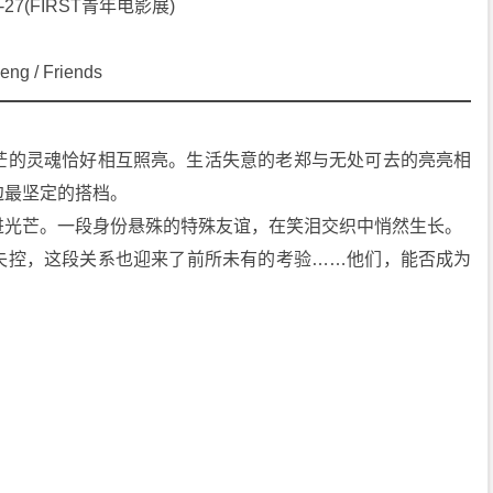
07-27(FIRST青年电影展)
 / Friends
茫的灵魂恰好相互照亮。生活失意的老郑与无处可去的亮亮相
边最坚定的搭档。
进光芒。一段身份悬殊的特殊友谊，在笑泪交织中悄然生长。
失控，这段关系也迎来了前所未有的考验……他们，能否成为