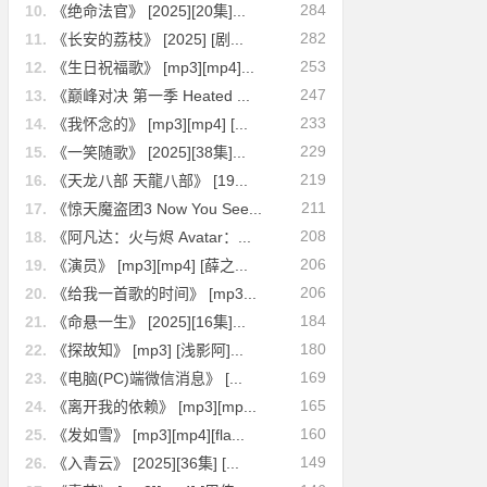
284
10.
《绝命法官》 [2025][20集]...
282
11.
《长安的荔枝》 [2025] [剧...
253
12.
《生日祝福歌》 [mp3][mp4]...
247
13.
《巅峰对决 第一季 Heated ...
233
14.
《我怀念的》 [mp3][mp4] [...
229
15.
《一笑随歌》 [2025][38集]...
219
16.
《天龙八部 天龍八部》 [19...
211
17.
《惊天魔盗团3 Now You See...
208
18.
《阿凡达：火与烬 Avatar：...
206
19.
《演员》 [mp3][mp4] [薛之...
206
20.
《给我一首歌的时间》 [mp3...
184
21.
《命悬一生》 [2025][16集]...
180
22.
《探故知》 [mp3] [浅影阿]...
169
23.
《电脑(PC)端微信消息》 [...
165
24.
《离开我的依赖》 [mp3][mp...
160
25.
《发如雪》 [mp3][mp4][fla...
149
26.
《入青云》 [2025][36集] [...