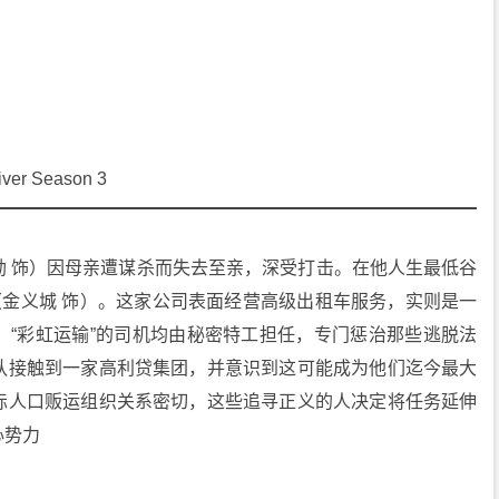
er Season 3
勋 饰）因母亲遭谋杀而失去至亲，深受打击。在他人生最低谷
（金义城 饰）。这家公司表面经营高级出租车服务，实则是一
。“彩虹运输”的司机均由秘密特工担任，专门惩治那些逃脱法
队接触到一家高利贷集团，并意识到这可能成为他们迄今最大
际人口贩运组织关系密切，这些追寻正义的人决定将任务延伸
心势力