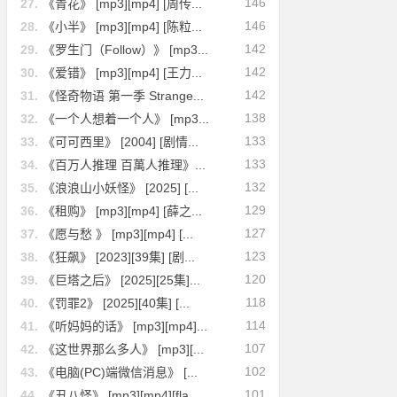
146
27.
《青花》 [mp3][mp4] [周传...
146
28.
《小半》 [mp3][mp4] [陈粒...
142
29.
《罗生门（Follow）》 [mp3...
142
30.
《爱错》 [mp3][mp4] [王力...
142
31.
《怪奇物语 第一季 Strange...
138
32.
《一个人想着一个人》 [mp3...
133
33.
《可可西里》 [2004] [剧情...
133
34.
《百万人推理 百萬人推理》...
132
35.
《浪浪山小妖怪》 [2025] [...
129
36.
《租购》 [mp3][mp4] [薛之...
127
37.
《愿与愁 》 [mp3][mp4] [...
123
38.
《狂飙》 [2023][39集] [剧...
120
39.
《巨塔之后》 [2025][25集]...
118
40.
《罚罪2》 [2025][40集] [...
114
41.
《听妈妈的话》 [mp3][mp4]...
107
42.
《这世界那么多人》 [mp3][...
102
43.
《电脑(PC)端微信消息》 [...
101
44.
《丑八怪》 [mp3][mp4][fla...