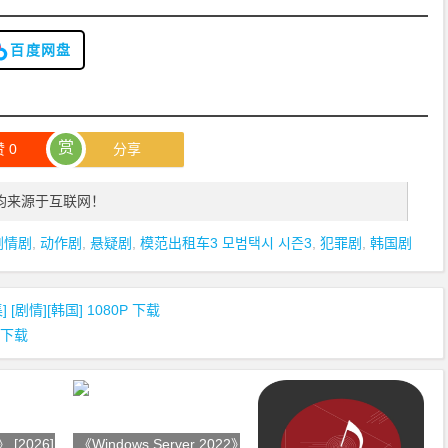
百度网盘
赏
赞
0
分享
均来源于互联网！
剧情剧
,
动作剧
,
悬疑剧
,
模范出租车3 모범택시 시즌3
,
犯罪剧
,
韩国剧
 [剧情][韩国] 1080P 下载
K 下载
[2026][24集
《Windows Server 2022》 [202