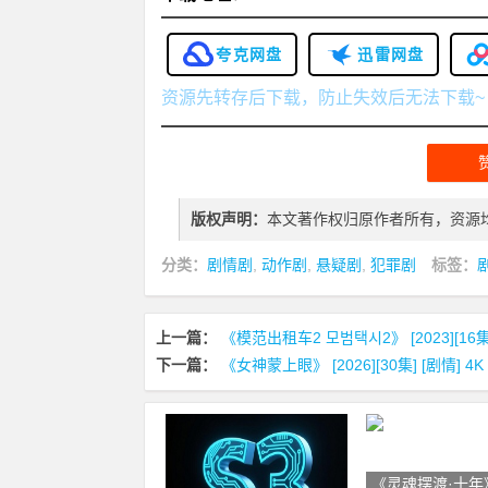
夸克网盘
迅雷网盘
资源先转存后下载，防止失效后无法下载~
版权声明：
本文著作权归原作者所有，资源
分类：
剧情剧
,
动作剧
,
悬疑剧
,
犯罪剧
标签：
上一篇：
《模范出租车2 모범택시2》 [2023][16集]
下一篇：
《女神蒙上眼》 [2026][30集] [剧情] 4
《灵魂摆渡·十年》 