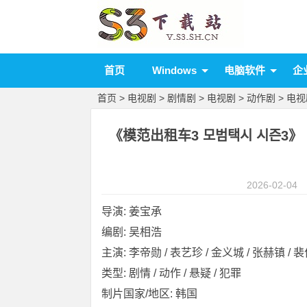
首页
Windows
电脑软件
企
首页
>
电视剧
>
剧情剧
>
电视剧
>
动作剧
>
电视
《模范出租车3 모범택시 시즌3》 [20
2026-02-04
导演: 姜宝承
编剧: 吴相浩
主演: 李帝勋 / 表艺珍 / 金义城 / 张赫镇 / 裴侑
类型: 剧情 / 动作 / 悬疑 / 犯罪
制片国家/地区: 韩国