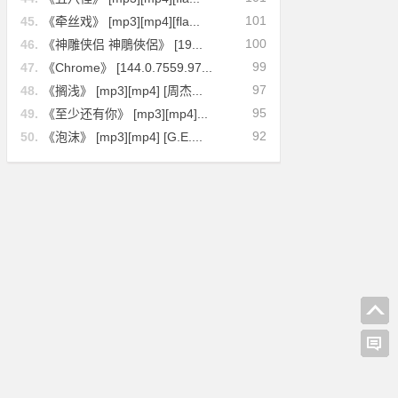
101
45.
《牵丝戏》 [mp3][mp4][fla...
100
46.
《神雕侠侣 神鵰俠侶》 [19...
99
47.
《Chrome》 [144.0.7559.97...
97
48.
《搁浅》 [mp3][mp4] [周杰...
95
49.
《至少还有你》 [mp3][mp4]...
92
50.
《泡沫》 [mp3][mp4] [G.E....
]