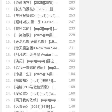
283
10.
《绝命法官》 [2025][20集]...
282
11.
《长安的荔枝》 [2025] [剧...
253
12.
《生日祝福歌》 [mp3][mp4]...
247
13.
《巅峰对决 第一季 Heated ...
233
14.
《我怀念的》 [mp3][mp4] [...
229
15.
《一笑随歌》 [2025][38集]...
219
16.
《天龙八部 天龍八部》 [19...
211
17.
《惊天魔盗团3 Now You See...
208
18.
《阿凡达：火与烬 Avatar：...
203
19.
《演员》 [mp3][mp4] [薛之...
203
20.
《给我一首歌的时间》 [mp3...
184
21.
《命悬一生》 [2025][16集]...
180
22.
《探故知》 [mp3] [浅影阿]...
169
23.
《电脑(PC)端微信消息》 [...
160
24.
《发如雪》 [mp3][mp4][fla...
158
25.
《离开我的依赖》 [mp3][mp...
148
26.
《入青云》 [2025][36集] [...