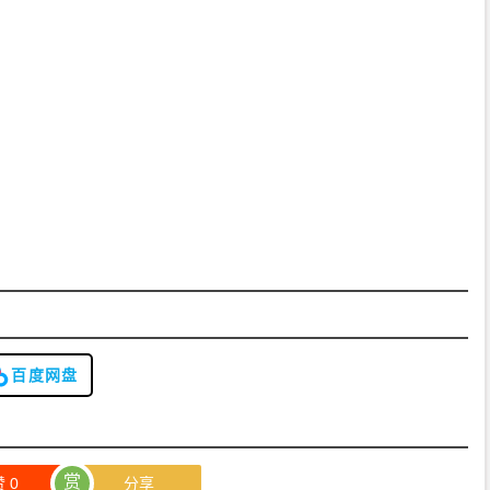
百度网盘
赏
赞
0
分享