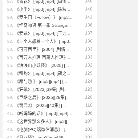
146
27.
《青花》 [mp3][mp4] [周传...
146
28.
《小半》 [mp3][mp4] [陈粒...
141
29.
《罗生门（Follow）》 [mp3...
138
30.
《怪奇物语 第一季 Strange...
137
31.
《爱错》 [mp3][mp4] [王力...
136
32.
《一个人想着一个人》 [mp3...
133
33.
《可可西里》 [2004] [剧情...
133
34.
《百万人推理 百萬人推理》...
132
35.
《浪浪山小妖怪》 [2025] [...
129
36.
《租购》 [mp3][mp4] [薛之...
124
37.
《愿与愁 》 [mp3][mp4] [...
123
38.
《狂飙》 [2023][39集] [剧...
120
39.
《巨塔之后》 [2025][25集]...
116
40.
《罚罪2》 [2025][40集] [...
108
41.
《听妈妈的话》 [mp3][mp4]...
107
42.
《这世界那么多人》 [mp3][...
102
43.
《电脑(PC)端微信消息》 [...
101
44.
《丑八怪》 [mp3][mp4][fla...