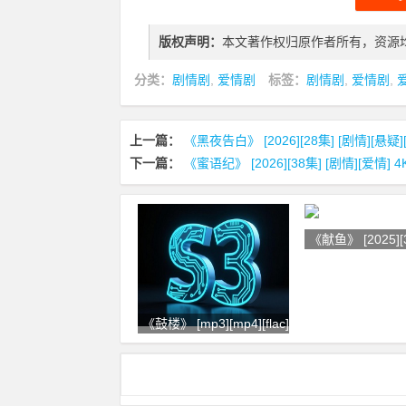
版权声明：
本文著作权归原作者所有，资源
分类：
剧情剧
,
爱情剧
标签：
剧情剧
,
爱情剧
,
上一篇：
《黑夜告白》 [2026][28集] [剧情][悬疑]
下一篇：
《蜜语纪》 [2026][38集] [剧情][爱情] 
《献鱼》 [2025][
《鼓楼》 [mp3][mp4][flac] [赵雷