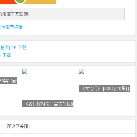
均来源于互联网！
爱情没有神话
[犯罪] 4K 下载
4K 下载
33集] [爱情][古
《大宅门》 [2001][40集] [剧情
《名侦探柯南：黑铁的鱼影 名探偵
评论已关闭！