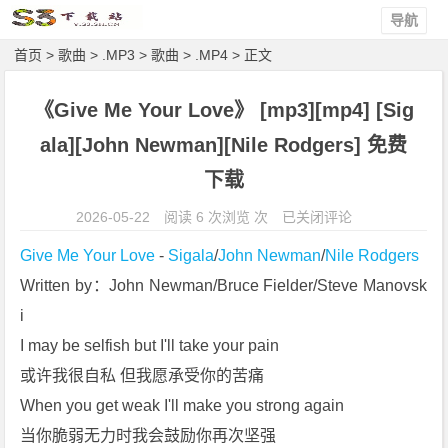
导航
首页
>
歌曲
>
.MP3
>
歌曲
>
.MP4
> 正文
《Give Me Your Love》 [mp3][mp4] [Sig
ala][John Newman][Nile Rodgers] 免费
下载
《G
2026-05-22
阅读 6 次浏览 次
已关闭评论
i
Give Me Your Love
 - 
Sigala
/
John Newman
/
Nile Rodgers
v
Written by：John Newman/Bruce Fielder/Steve Manovsk
e
i
M
e
I may be selfish but I'll take your pain
Y
或许我很自私 但我愿承受你的苦痛
o
When you get weak I'll make you strong again
u
当你脆弱无力时我会鼓励你再次坚强
r