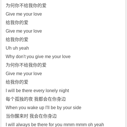
为何你不给我你的爱
h
n
Give me your love
N
给我你的爱
e
Give me your love
w
给我你的爱
m
Uh uh yeah
a
n]
Why don't you give me your love
[N
为何你不给我你的爱
i
Give me your love
l
给我你的爱
e
I will be there every lonely night
R
o
每个孤独的夜 我都会在你身边
d
When you wake up I'll be by your side
g
当你醒来时 我会在你身边
e
I will always be there for you mmm mmm oh yeah
r