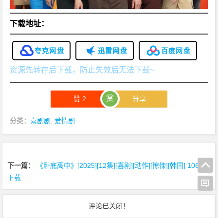
P
下
下载地址：
载
夸克网盘
迅雷网盘
百度网盘
资源先转存后下载，防止失效后无法下载~
赏
赞
2
分享
分类：
喜剧剧
,
爱情剧
下一篇：
《卧底高中》[2025][12集][喜剧][动作][惊悚][韩国] 1080P
下载
评论已关闭！