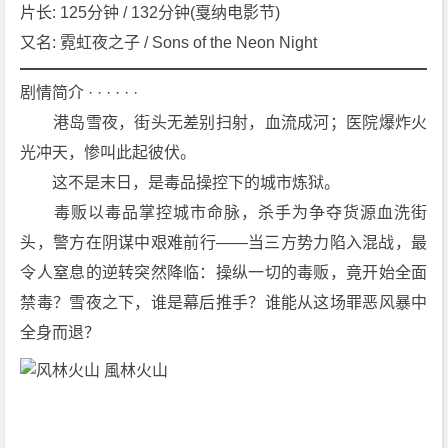
5]
片长: 125分钟 / 132分钟(戛纳电影节)
[剧
又名: 霓虹夜之子 / Sons of the Neon Night
情]
[犯
剧情简介 · · · · · ·
罪]
　　港岛雪夜，街头无差别扫射，血流成河；医院爆炸火
[香
光冲天，惨叫此起彼伏。
港]
　　这不是末日，是毒品操控下的城市炼狱。
4
K
　　毒贩以毒品掌控城市命脉，杀手为争夺货源血洗街
下
头，警方在阴谋中艰难前行——当三方势力陷入混战，最
载
令人窒息的逆转突然降临：操纵一切的毒贩，竟开始全面
禁毒？雪夜之下，谁是幕后推手？谁能从这场罪恶风暴中
全身而退？