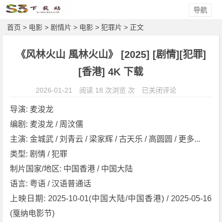
导航
首页
>
电影
>
剧情片
>
电影
>
犯罪片
> 正文
《风林火山 風林火山》 [2025] [剧情][犯罪]
[香港] 4K 下载
《风
2026-01-21
阅读 18 次浏览 次
已关闭评论
林
导演: 麦浚龙
火
编剧: 麦浚龙 / 周汶儒
山
主演: 金城武 / 刘青云 / 梁家辉 / 古天乐 / 高圆圆 / 更多...
風
林
类型: 剧情 / 犯罪
火
制片国家/地区: 中国香港 / 中国大陆
山》
语言: 粤语 / 汉语普通话
[2
上映日期: 2025-10-01(中国大陆/中国香港) / 2025-05-16
0
(戛纳电影节)
2