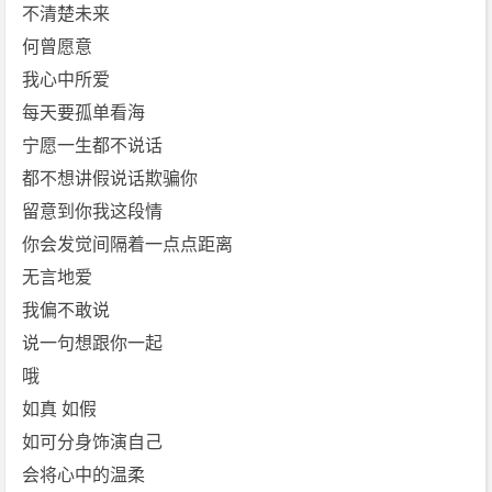
[谭
不清楚未来
咏
何曾愿意
麟]
我心中所爱
免
每天要孤单看海
费
宁愿一生都不说话
下
载
都不想讲假说话欺骗你
留意到你我这段情
你会发觉间隔着一点点距离
无言地爱
我偏不敢说
说一句想跟你一起
哦
如真 如假
如可分身饰演自己
会将心中的温柔