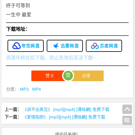
终于可等到
一生中 最爱
下载地址：
夸克网盘
迅雷网盘
百度网盘
资源先转存后下载，防止失效后无法下载~
赏
赞
0
分享
分类：
.MP3
,
.MP4
上一篇：
《讲不出再见》 [mp3][mp4] [谭咏麟] 免费下载
下一篇：
《爱情陷阱》 [mp3][mp4] [谭咏麟] 免费下载
评论已关闭！