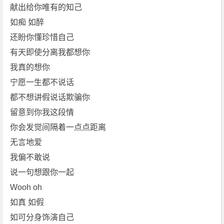
献出给你唯有的知己
如痴 如醉
还盼你懂珍惜自己
有天即使分离我都想你
我真的想你
宁愿一生都不说话
都不想讲假说话欺骗你
留意到你我这段情
你会发觉间隔着一点点距离
无言地爱
我偏不敢说
说一句想跟你一起
Wooh oh
如真 如假
如可分身饰演自己