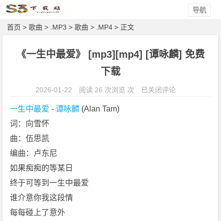
导航
首页
>
歌曲
>
.MP3
>
歌曲
>
.MP4
> 正文
《一生中最爱》 [mp3][mp4] [谭咏麟] 免费
下载
《一
2026-01-22
阅读 26 次浏览 次
已关闭评论
生
一生中最爱
 - 
谭咏麟
 (Alan Tam)
中
词：向雪怀
最
曲：伍思凯
爱》
[m
编曲：卢东尼
p
如果痴痴的等某日
3]
终于可等到一生中最爱
[m
谁介意你我这段情
p
每每碰上了意外
4]