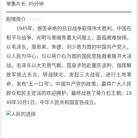
集]
单集片长: 45分钟
[剧
情]
剧情简介 · · · · · ·
[历
　　1945年，艰苦卓绝的抗日战争取得伟大胜利，中国在
史]
和平与战争、光明与黑暗等重大问题上，面临艰难抉择。
4
以毛泽东、周恩来、朱德、刘少奇为首的中国共产党人，
K
以人民为中心，与以蒋介石为首的国民党独裁者展开大决
下
载
战。毛泽东以大无畏气概，孤身涉险赴重庆谈判，指挥解
放军抢占东北、转战陕北、发起三大战役、进行土地革
命，发布“五一口号”。中国共产党的政策，赢得广大人民
群众和民主党派的欢迎拥护，最终战胜了蒋介石王朝。19
49年10月1日，中华人民共和国宣告成立。