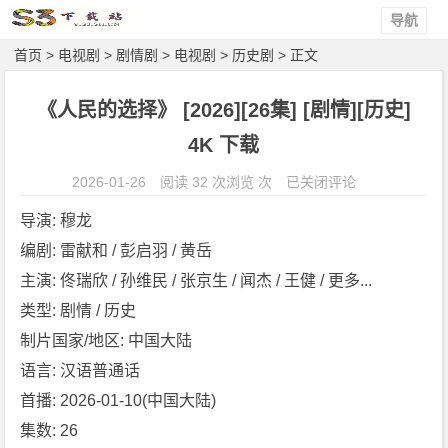
导航
首页
>
电视剧
>
剧情剧
>
电视剧
>
历史剧
> 正文
《人民的选择》 [2026][26集] [剧情][历史]
4K 下载
《人
2026-01-26
阅读 32 次浏览 次
已关闭评论
民
导演: 穆龙
的
编剧: 雷献和 / 彭启羽 / 黄岳
选
主演: 佟瑞欣 / 孙维民 / 张京生 / 闻杰 / 王健 / 更多...
择》
[2
类型: 剧情 / 历史
0
制片国家/地区: 中国大陆
2
语言: 汉语普通话
6]
首播: 2026-01-10(中国大陆)
[2
集数: 26
6