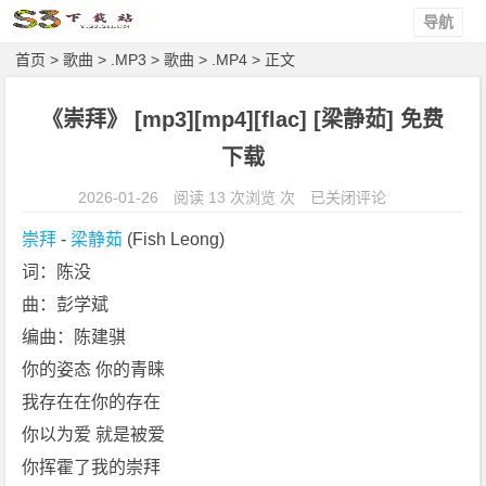
导航
首页
>
歌曲
>
.MP3
>
歌曲
>
.MP4
> 正文
《崇拜》 [mp3][mp4][flac] [梁静茹] 免费
下载
《崇
2026-01-26
阅读 13 次浏览 次
已关闭评论
拜》
崇拜
 - 
梁静茹
 (Fish Leong)
[m
词：陈没
p
曲：彭学斌
3]
[m
编曲：陈建骐
p
你的姿态 你的青睐
4]
我存在在你的存在
[f
你以为爱 就是被爱
l
你挥霍了我的崇拜
a