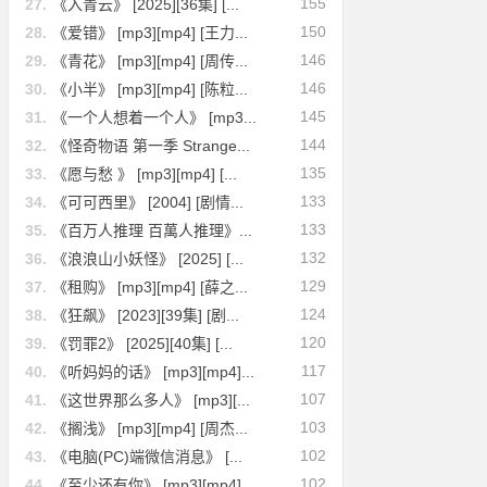
155
27.
《入青云》 [2025][36集] [...
150
28.
《爱错》 [mp3][mp4] [王力...
146
29.
《青花》 [mp3][mp4] [周传...
146
30.
《小半》 [mp3][mp4] [陈粒...
145
31.
《一个人想着一个人》 [mp3...
144
32.
《怪奇物语 第一季 Strange...
135
33.
《愿与愁 》 [mp3][mp4] [...
133
34.
《可可西里》 [2004] [剧情...
133
35.
《百万人推理 百萬人推理》...
132
36.
《浪浪山小妖怪》 [2025] [...
129
37.
《租购》 [mp3][mp4] [薛之...
124
38.
《狂飙》 [2023][39集] [剧...
120
39.
《罚罪2》 [2025][40集] [...
117
40.
《听妈妈的话》 [mp3][mp4]...
107
41.
《这世界那么多人》 [mp3][...
103
42.
《搁浅》 [mp3][mp4] [周杰...
102
43.
《电脑(PC)端微信消息》 [...
102
44.
《至少还有你》 [mp3][mp4]...