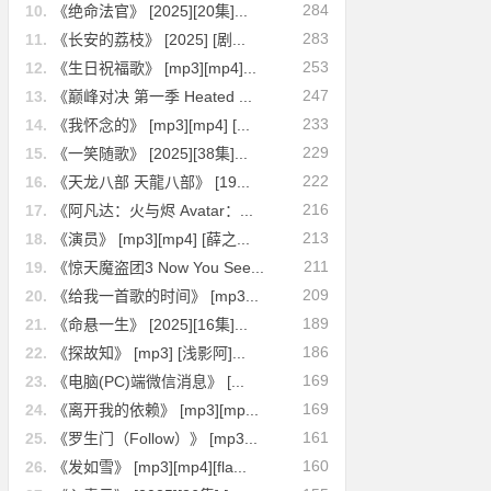
284
10.
《绝命法官》 [2025][20集]...
283
11.
《长安的荔枝》 [2025] [剧...
253
12.
《生日祝福歌》 [mp3][mp4]...
247
13.
《巅峰对决 第一季 Heated ...
233
14.
《我怀念的》 [mp3][mp4] [...
229
15.
《一笑随歌》 [2025][38集]...
222
16.
《天龙八部 天龍八部》 [19...
216
17.
《阿凡达：火与烬 Avatar：...
213
18.
《演员》 [mp3][mp4] [薛之...
211
19.
《惊天魔盗团3 Now You See...
209
20.
《给我一首歌的时间》 [mp3...
189
21.
《命悬一生》 [2025][16集]...
186
22.
《探故知》 [mp3] [浅影阿]...
169
23.
《电脑(PC)端微信消息》 [...
169
24.
《离开我的依赖》 [mp3][mp...
161
25.
《罗生门（Follow）》 [mp3...
160
26.
《发如雪》 [mp3][mp4][fla...