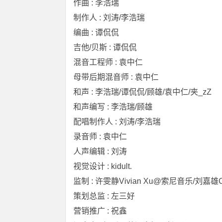
作曲 : 李浩瑞
制作人 : 刘涛/李浩瑞
编曲 : 谭侃侃
吉他/贝斯 : 谭侃侃
混音工程师 : 袁中仁
母带后期混音师 : 袁中仁
和声 : 李浩瑞/谭侃侃/顾雄/袁中仁/夹_zZ
和声编写 : 李浩瑞/顾雄
配唱制作人 : 刘涛/李浩瑞
录音师 : 袁中仁
人声编辑 : 刘涛
视觉设计 : kidult.
监制 : 许雯静Vivian Xu@索尼音乐/刘嘉雄C
策划总监 : 左三好
营销推广 : 祝鑫