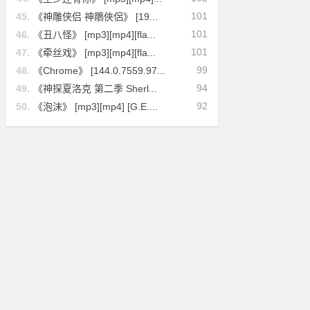
101
45.
《神雕侠侣 神鵰俠侶》 [19...
101
46.
《丑八怪》 [mp3][mp4][fla...
101
47.
《牵丝戏》 [mp3][mp4][fla...
99
48.
《Chrome》 [144.0.7559.97...
94
49.
《神探夏洛克 第二季 Sherl...
92
50.
《泡沫》 [mp3][mp4] [G.E....