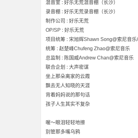
混音室 : 好乐无荒混音棚（长沙）
录音棚 : 好乐无荒录音棚（长沙）
制作公司 : 好乐无荒
OP/SP : 好乐无荒
项目统筹 : 宋旭辉Shawn Song@索尼音乐
统筹 : 赵楚峰Chufeng Zhao@索尼音乐
总监制 : 陈国威Andrew Chan@索尼音乐
联合企划 : 大声密谋
坐上那朵离家的云霞
飘去无人知晓的天涯
背着妈妈说的那句话
孩子人生其实不复杂
喔～眼泪轻轻地擦
别管那多嘴乌鸦