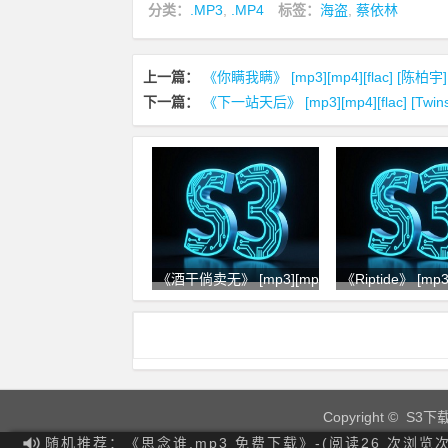
分类：
.MP3
,
.MP4
标签：
海盗
,
蔡依林
上一篇：
《你瞒我瞒》 [mp3][mp4][flac] [陈柏
下一篇：
《下一站天后》 [mp3][mp4][flac] [Twi
《酒干倘卖无》 [mp3][mp4][flac
《Riptide》 [mp3
Copyright © S3下
随机推荐：《思念谁.mp3 免费下载》-(阅读26 次浏览次