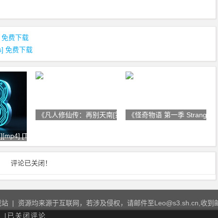
宇] 免费下载
ns] 免费下载
《凡人修仙传：再别天南[第47-60
《怪奇物语 第一季 Stranger 
][mp4] [The
评论已关闭！
载站
| 资源均来源于互联网，若涉及侵权，请邮件至Leo@s3.sh.cn,收
 |
已关闭评论