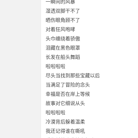
一瞬间的风暴
湿透双脚干不了
晒伤眼角顾不了
对着狂风咆哮
头巾缠绕着骄傲
泪藏在黑色眼罩
长发在船头舞蹈
啦啦啦啦
尽头当找到那些宝藏以后
当满足了冒险的念头
幸福是否在岸上等候
故事对它细说从头
啦啦啦啦
冷漠背后躲着温柔
我还记得谁在嘶吼