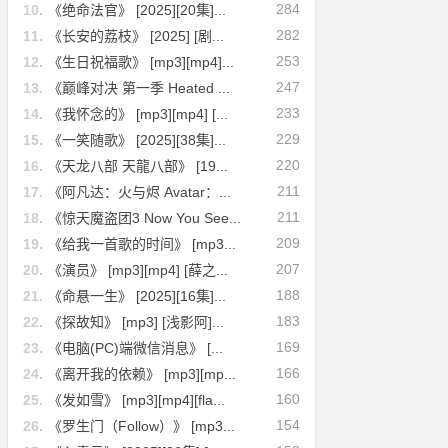
284
10.
《绝命法官》 [2025][20集]...
282
11.
《长安的荔枝》 [2025] [剧...
253
12.
《生日祝福歌》 [mp3][mp4]...
247
13.
《巅峰对决 第一季 Heated ...
233
14.
《我怀念的》 [mp3][mp4] [...
229
15.
《一笑随歌》 [2025][38集]...
220
16.
《天龙八部 天龍八部》 [19...
211
17.
《阿凡达：火与烬 Avatar：...
211
18.
《惊天魔盗团3 Now You See...
209
19.
《给我一首歌的时间》 [mp3...
207
20.
《演员》 [mp3][mp4] [薛之...
188
21.
《命悬一生》 [2025][16集]...
183
22.
《探故知》 [mp3] [浅影阿]...
169
23.
《电脑(PC)端微信消息》 [...
166
24.
《离开我的依赖》 [mp3][mp...
160
25.
《发如雪》 [mp3][mp4][fla...
154
26.
《罗生门（Follow）》 [mp3...