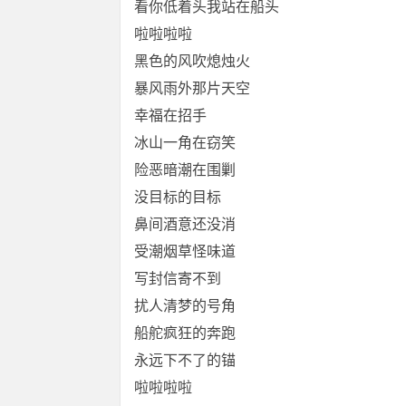
看你低着头我站在船头
啦啦啦啦
黑色的风吹熄烛火
暴风雨外那片天空
幸福在招手
冰山一角在窃笑
险恶暗潮在围剿
没目标的目标
鼻间酒意还没消
受潮烟草怪味道
写封信寄不到
扰人清梦的号角
船舵疯狂的奔跑
永远下不了的锚
啦啦啦啦