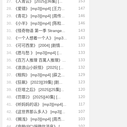
153
27.
《入青云》 [2025][36集] [...
147
28.
《爱错》 [mp3][mp4] [王力...
146
29.
《青花》 [mp3][mp4] [周传...
146
30.
《小半》 [mp3][mp4] [陈粒...
143
31.
《怪奇物语 第一季 Strange...
143
32.
《一个人想着一个人》 [mp3...
133
33.
《可可西里》 [2004] [剧情...
133
34.
《愿与愁 》 [mp3][mp4] [...
133
35.
《百万人推理 百萬人推理》...
132
36.
《浪浪山小妖怪》 [2025] [...
129
37.
《租购》 [mp3][mp4] [薛之...
123
38.
《狂飙》 [2023][39集] [剧...
120
39.
《巨塔之后》 [2025][25集]...
120
40.
《罚罪2》 [2025][40集] [...
117
41.
《听妈妈的话》 [mp3][mp4]...
107
42.
《这世界那么多人》 [mp3][...
103
43.
《搁浅》 [mp3][mp4] [周杰...
102
44.
《电脑(PC)端微信消息》 [...