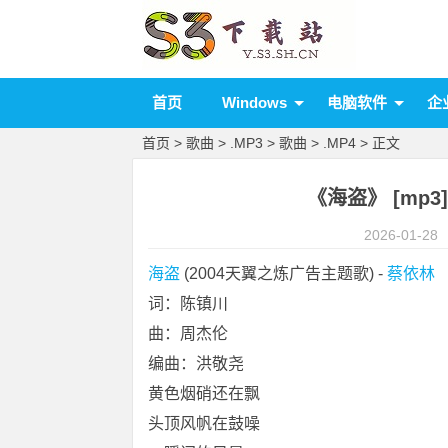
首页
Windows
电脑软件
企
首页
>
歌曲
>
.MP3
>
歌曲
>
.MP4
> 正文
《海盗》 [mp3][
2026-01-28
海盗
 (2004天翼之炼广告主题歌) - 
蔡依林
词：陈镇川
曲：周杰伦
编曲：洪敬尧
黄色烟硝还在飘
头顶风帆在鼓噪