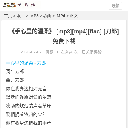
导航
首页
>
歌曲
>
.MP3
>
歌曲
>
.MP4
> 正文
《手心里的温柔》 [mp3][mp4][flac] [刀郎]
免费下载
《手
2026-02-02
阅读 16 次浏览 次
已关闭评论
心
手心里的温柔
 - 
刀郎
里
词：刀郎
的
曲：刀郎
温
柔》
你在我身边相对无言
[m
默默的许愿对爱的依恋
p
牧场的炊烟装点着草原
3]
爱相拥着牧归的少年
[m
你在我身边把我的手牵
p