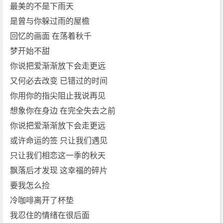
4]
最美的不是下雨天
[f
是曾与你躲过雨的屋檐
l
回忆的画面 在荡着秋千
a
梦开始不甜
c]
你说把爱渐渐放下会走更远
[周
杰
又何必去改变 已错过的时间
伦]
你用你的指尖阻止我说再见
免
想象你在身边 在完全失去之前
费
你说把爱渐渐放下会走更远
下
或许命运的签 只让我们遇见
载
只让我们相恋这一季的秋天
飘落后才发现 这幸福的碎片
要我怎么捡
冷咖啡离开了杯垫
我忍住的情绪在很后面