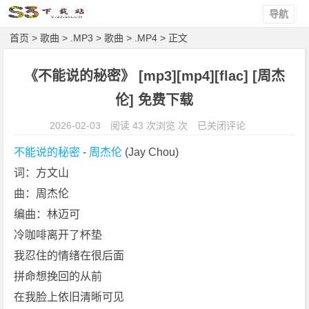
导航
首页
>
歌曲
>
.MP3
>
歌曲
>
.MP4
> 正文
《不能说的秘密》 [mp3][mp4][flac] [周杰
伦] 免费下载
《不
2026-02-03
阅读 43 次浏览 次
已关闭评论
能
不能说的秘密
 - 
周杰伦
 (Jay Chou)
说
词：方文山
的
曲：周杰伦
秘
密》
编曲：林迈可
[m
冷咖啡离开了杯垫
p
我忍住的情绪在很后面
3]
拼命想挽回的从前
[m
在我脸上依旧清晰可见
p