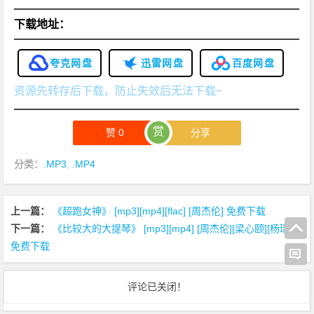
下载地址：
夸克网盘
迅雷网盘
百度网盘
资源先转存后下载，防止失效后无法下载~
赏
赞
0
分享
分类：
.MP3
,
.MP4
上一篇：
《超跑女神》 [mp3][mp4][flac] [周杰伦] 免费下载
下一篇：
《比较大的大提琴》 [mp3][mp4] [周杰伦][梁心颐][杨瑞代]
免费下载
评论已关闭！