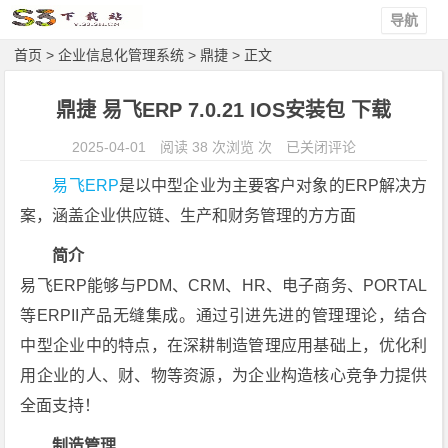
导航
首页
>
企业信息化管理系统
>
鼎捷
> 正文
鼎捷 易飞ERP 7.0.21 IOS安装包 下载
鼎
2025-04-01
阅读 38 次浏览 次
已关闭评论
捷
易飞ERP
是以中型企业为主要客户对象的ERP解决方
易
案，涵盖企业供应链、生产和财务管理的方方面
飞
E
简介
R
易飞ERP能够与PDM、CRM、HR、电子商务、PORTAL
P
等ERPII产品无缝集成。通过引进先进的管理理论，结合
7.
中型企业中的特点，在深耕制造管理应用基础上，优化利
0.
2
用企业的人、财、物等资源，为企业构造核心竞争力提供
1
全面支持！
I
制造管理
O