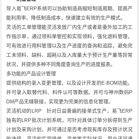
S
导入易飞ERP系统可以协助制造商缩短制造周期、提高产
安
能利用率、降低制造成本，快速建立有效的生产模式。
装
灵活的工单管理能灵活发放厂内生产或者是委外加工的工
包
作指示单，通过领料单管控和实现领料，强化退料管理，
下
可有效进行用料管理以及生产进度的查询和追踪，避免完
载
工未领料、缺料、超耗以及入库量大于预计生产量等异常
状况，并提供多种不同角度查询生产的进度报表。
多功能的产品设计管理
提供结构的录入变更管理，以及设计开发的E-BOM功能。
并可录入取替代料、料件认可等数据。并可与神州数码P
DM产品无缝联接，实现更为完美的信息化管理。
灵活机动的LRP 针对日益普遍的接单式生产，易飞ERP
独有的LRP批次计划系统，可针对具体订单分拆得到生产
计划及采购计划，并可通过是否考虑现有库存及预计状况
的选择，灵活的实现插单、变单等实际状况。用户还可通