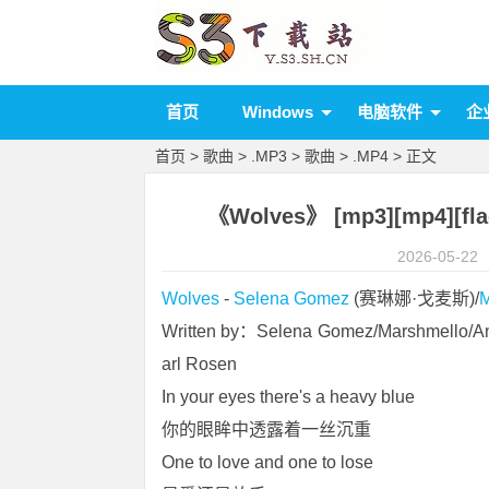
首页
Windows
电脑软件
企
首页
>
歌曲
>
.MP3
>
歌曲
>
.MP4
> 正文
《Wolves》 [mp3][mp4][fl
2026-05-22
Wolves
 - 
Selena Gomez
 (赛琳娜·戈麦斯)/
M
Written by：Selena Gomez/Marshmello/An
arl Rosen
In your eyes there's a heavy blue
你的眼眸中透露着一丝沉重
One to love and one to lose