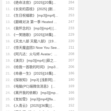
284
10.
《绝命法官》 [2025][20集]...
282
11.
《长安的荔枝》 [2025] [剧...
253
12.
《生日祝福歌》 [mp3][mp4]...
247
13.
《巅峰对决 第一季 Heated ...
233
14.
《我怀念的》 [mp3][mp4] [...
229
15.
《一笑随歌》 [2025][38集]...
220
16.
《天龙八部 天龍八部》 [19...
211
17.
《惊天魔盗团3 Now You See...
208
18.
《阿凡达：火与烬 Avatar：...
207
19.
《演员》 [mp3][mp4] [薛之...
206
20.
《给我一首歌的时间》 [mp3...
186
21.
《命悬一生》 [2025][16集]...
180
22.
《探故知》 [mp3] [浅影阿]...
169
23.
《电脑(PC)端微信消息》 [...
166
24.
《离开我的依赖》 [mp3][mp...
160
25.
《发如雪》 [mp3][mp4][fla...
152
26.
《入青云》 [2025][36集] [...