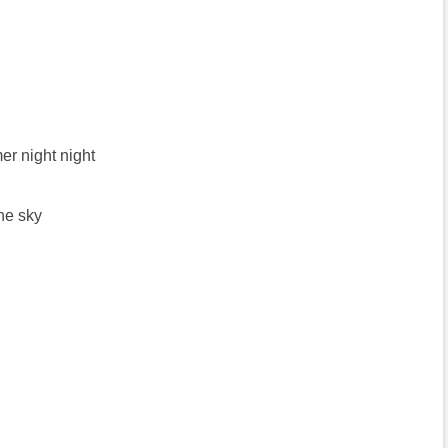
er night night
the sky