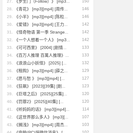
150
27.
《罗生门（Follow）》 [mp3...
146
28.
《青花》 [mp3][mp4] [周传...
146
29.
《小半》 [mp3][mp4] [陈粒...
142
30.
《爱错》 [mp3][mp4] [王力...
142
31.
《怪奇物语 第一季 Strange...
142
32.
《一个人想着一个人》 [mp3...
133
33.
《可可西里》 [2004] [剧情...
133
34.
《百万人推理 百萬人推理》...
132
35.
《浪浪山小妖怪》 [2025] [...
129
36.
《租购》 [mp3][mp4] [薛之...
127
37.
《愿与愁 》 [mp3][mp4] [...
123
38.
《狂飙》 [2023][39集] [剧...
120
39.
《巨塔之后》 [2025][25集]...
120
40.
《罚罪2》 [2025][40集] [...
114
41.
《听妈妈的话》 [mp3][mp4]...
107
42.
《这世界那么多人》 [mp3][...
103
43.
《搁浅》 [mp3][mp4] [周杰...
102
44.
《电脑(PC)端微信消息》 [...